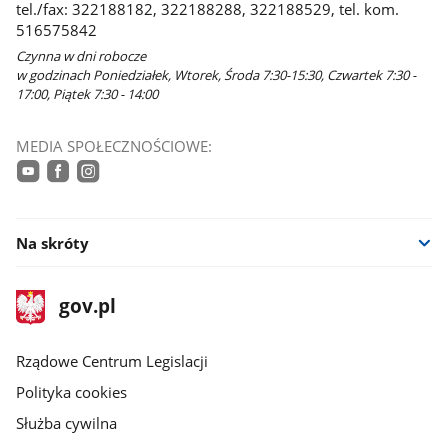
tel./fax: 322188182, 322188288, 322188529, tel. kom.
516575842
Czynna w dni robocze
w godzinach Poniedziałek, Wtorek, Środa 7:30-15:30, Czwartek 7:30 -
17:00, Piątek 7:30 - 14:00
MEDIA SPOŁECZNOŚCIOWE:
youtube
facebook
instagram
Na skróty
stopka
Strona
gov.pl
gov.pl
główna
Rządowe Centrum Legislacji
Polityka cookies
Służba cywilna