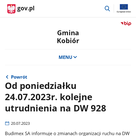
przejdź
gov.pl
do
wyszukiwar
Przejdź
do
Gmina
serwis
Kobiór
Biulety
Informa
Publicz
MENU
Gmina
Kobiór
Powrót
Od poniedziałku
24.07.2023r. kolejne
utrudnienia na DW 928
20.07.2023
Budimex SA informuje o zmianach organizacji ruchu na DW