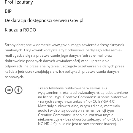
Profil zaufany
BIP
Deklaracja dostępności serwisu Gov.pl
Klauzula RODO
Strony dostępne w domenie www.gov.pl mogą zawierać adresy skrzynek
mailowych. Użytkownik korzystający z odnośnika będącego adresem e-
mail zgadza się na przetwarzanie jego danych (adres e-mail oraz
dobrowolnie podanych danych w wiadomości) w celu przesłania
odpowiedzi na przesłane pytania. Szczegóły przetwarzania danych przez
każdą z jednostek znajdują się w ich politykach przetwarzania danych
osobowych.
Treści tekstowe publikowane w serwisie (z
wyłączeniem treści audiowizualnych), są udostępniane
na licencji typu Creative Commons: uznanie autorstwa
- na tych samych warunkach 4.0 (CC BY-SA 4.0).
Materiały audiowizualne, w tym zdjęcia, materiały
audio i wideo, są udostępniane na licencji typu
Creative Commons: uznanie autorstwa użycie
niekomercyjne - bez utworów zależnych 4.0 (CC BY-
NC-ND 4.0), o ile nie jest to stwierdzone inaczej.