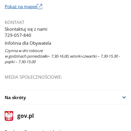
Link
Pokaż na mapie
otworzy
się
KONTAKT
w
Skontaktuj się z nami
nowym
729-057-840
oknie
Infolinia dla Obywatela
Czynna w dni robocze
w godzinach poniedziałki– 7.30-16.00, wtorki-czwartki – 7.30-15.30 -
piątki – 7.30-15.00
MEDIA SPOŁECZNOŚCIOWE:
Na skróty
stopka
Strona
gov.pl
gov.pl
główna