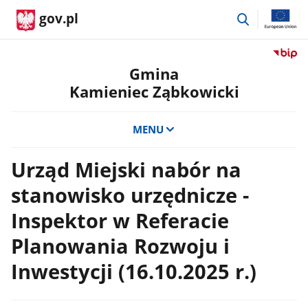
przejdź
gov.pl
do
wyszukiwar
Przejdź
do
Gmina
serwis
Kamieniec Ząbkowicki
Biulety
Informa
Publicz
MENU
Gmina
Kamien
Urząd Miejski nabór na
Ząbkow
stanowisko urzędnicze -
Inspektor w Referacie
Planowania Rozwoju i
Inwestycji (16.10.2025 r.)