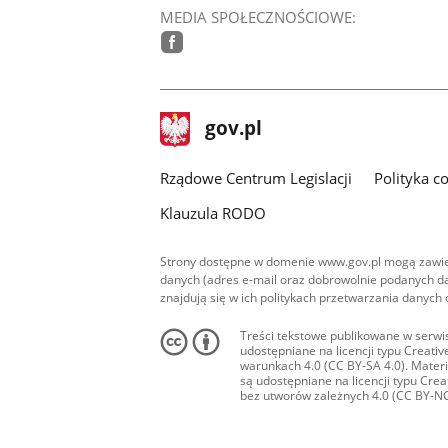
MEDIA SPOŁECZNOŚCIOWE:
facebook
stopka
Strona
gov.pl
gov.pl
główna
Rządowe Centrum Legislacji
Polityka c
Klauzula RODO
Strony dostępne w domenie www.gov.pl mogą zawier
danych (adres e-mail oraz dobrowolnie podanych da
znajdują się w ich politykach przetwarzania danych
Treści tekstowe publikowane w serwis
udostępniane na licencji typu Creat
warunkach 4.0 (CC BY-SA 4.0). Materia
są udostępniane na licencji typu Cr
bez utworów zależnych 4.0 (CC BY-NC-N