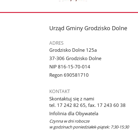
Pokaż
zdjęcie
1
z
stopka
Urząd Gminy Grodzisko Dolne
galerii.
ADRES
Grodzisko Dolne 125a
37-306 Grodzisko Dolne
NIP 816-15-70-014
Regon 690581710
KONTAKT
Skontaktuj się z nami
tel. 17 242 82 65, fax. 17 243 60 38
Infolinia dla Obywatela
Czynna w dni robocze
w godzinach poniedziałek-piątek: 7:30-15:30