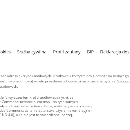
ookies
Służba cywilna
Profil zaufany
BIP
Deklaracja dos
ać adresy skrzynek mailowych. Użytkownik korzystający z odnośnika będącego 
nych w wiadomości) w celu przesłania odpowiedzi na przesłane pytania. Szczegó
 osobowych.
ie (z wyłączeniem treści audiowizualnych), są
ive Commons: uznanie autorstwa - na tych samych
ły audiowizualne, w tym zdjęcia, materiały audio i wideo,
eative Commons: uznanie autorstwa użycie niekomercyjne -
D 4.0), o ile nie jest to stwierdzone inaczej.