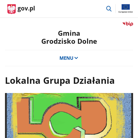
przejdź
gov.pl
do
wyszukiwar
Przejdź
do
Gmina
serwis
Grodzisko Dolne
Biulety
Informa
Publicz
MENU
Gmina
Grodzi
Dolne
Lokalna Grupa Działania