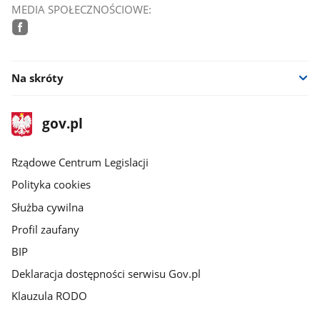
MEDIA SPOŁECZNOŚCIOWE:
facebook
Na skróty
stopka
Strona
gov.pl
gov.pl
główna
Rządowe Centrum Legislacji
Polityka cookies
Służba cywilna
Profil zaufany
BIP
Deklaracja dostępności serwisu Gov.pl
Klauzula RODO