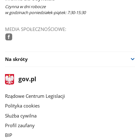
Czynna w dni robocze
w godzinach poniedziałek-piątek: 7:30-15:30
MEDIA SPOŁECZNOŚCIOWE:
facebook
Na skróty
stopka
Strona
gov.pl
gov.pl
główna
Rządowe Centrum Legislacji
Polityka cookies
Służba cywilna
Profil zaufany
BIP