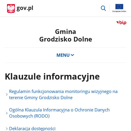
przejdź
gov.pl
do
wyszukiwar
Przejdź
do
Gmina
serwis
Grodzisko Dolne
Biulety
Informa
Publicz
MENU
Gmina
Grodzi
Dolne
Klauzule informacyjne
Regulamin funkcjonowania monitoringu wizyjnego na
terenie Gminy Grodzisko Dolne
Ogólna Klauzula Informacyjna o Ochronie Danych
Osobowych (RODO)
Deklaracja dostępności