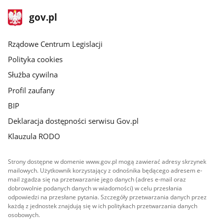
stopka
Strona
gov.pl
gov.pl
główna
Rządowe Centrum Legislacji
Polityka cookies
Służba cywilna
Profil zaufany
BIP
Deklaracja dostępności serwisu Gov.pl
Klauzula RODO
Strony dostępne w domenie www.gov.pl mogą zawierać adresy skrzynek
mailowych. Użytkownik korzystający z odnośnika będącego adresem e-
mail zgadza się na przetwarzanie jego danych (adres e-mail oraz
dobrowolnie podanych danych w wiadomości) w celu przesłania
odpowiedzi na przesłane pytania. Szczegóły przetwarzania danych przez
każdą z jednostek znajdują się w ich politykach przetwarzania danych
osobowych.