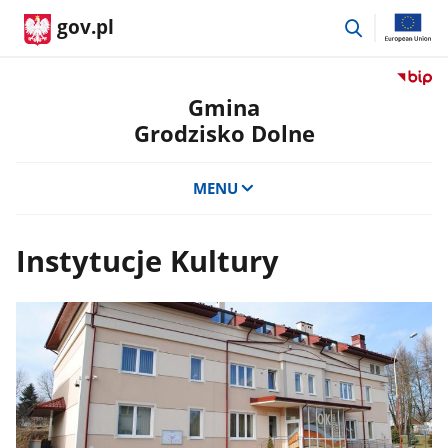
przejdź
gov.pl
do
wyszukiwar
Przejdź
do
Gmina
serwis
Grodzisko Dolne
Biulety
Informa
Publicz
MENU
Gmina
Grodzi
Dolne
Instytucje Kultury