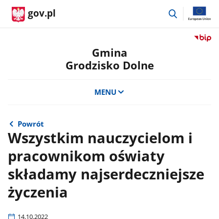
przejdź
gov.pl
do
wyszukiwar
Przejdź
do
Gmina
serwis
Grodzisko Dolne
Biulety
Informa
Publicz
MENU
Gmina
Grodzi
Dolne
Powrót
Wszystkim nauczycielom i
pracownikom oświaty
składamy najserdeczniejsze
życzenia
14.10.2022