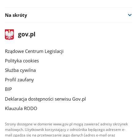
facebook
Na skróty
stopka
Strona
gov.pl
gov.pl
główna
Rządowe Centrum Legislacji
Polityka cookies
Służba cywilna
Profil zaufany
BIP
Deklaracja dostępności serwisu Gov.pl
Klauzula RODO
Strony dostępne w domenie www.gov.pl mogą zawierać adresy skrzynek
mailowych. Użytkownik korzystający z odnośnika będącego adresem e-
mail zgadza się na przetwarzanie jego danych (adres e-mail oraz