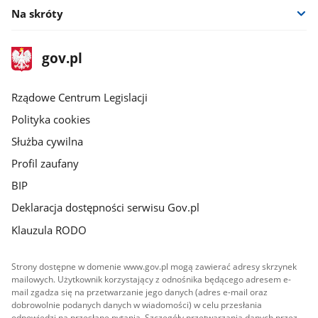
Na skróty
stopka
Strona
gov.pl
gov.pl
główna
Rządowe Centrum Legislacji
Polityka cookies
Służba cywilna
Profil zaufany
BIP
Deklaracja dostępności serwisu Gov.pl
Klauzula RODO
Strony dostępne w domenie www.gov.pl mogą zawierać adresy skrzynek
mailowych. Użytkownik korzystający z odnośnika będącego adresem e-
mail zgadza się na przetwarzanie jego danych (adres e-mail oraz
dobrowolnie podanych danych w wiadomości) w celu przesłania
odpowiedzi na przesłane pytania. Szczegóły przetwarzania danych przez