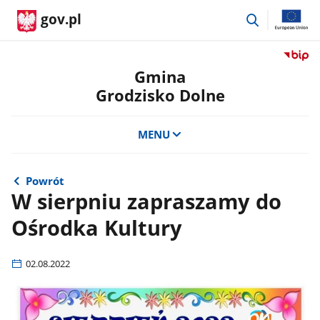
przejdź
gov.pl
do
wyszukiwar
Przejdź
do
Gmina
serwis
Grodzisko Dolne
Biulety
Informa
Publicz
MENU
Gmina
Grodzi
Dolne
Powrót
W sierpniu zapraszamy do
Ośrodka Kultury
02.08.2022