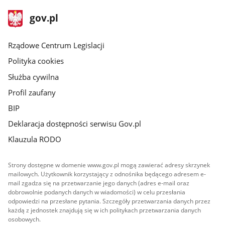
stopka
Strona
gov.pl
gov.pl
główna
Rządowe Centrum Legislacji
Polityka cookies
Służba cywilna
Profil zaufany
BIP
Deklaracja dostępności serwisu Gov.pl
Klauzula RODO
Strony dostępne w domenie www.gov.pl mogą zawierać adresy skrzynek
mailowych. Użytkownik korzystający z odnośnika będącego adresem e-
mail zgadza się na przetwarzanie jego danych (adres e-mail oraz
dobrowolnie podanych danych w wiadomości) w celu przesłania
odpowiedzi na przesłane pytania. Szczegóły przetwarzania danych przez
każdą z jednostek znajdują się w ich politykach przetwarzania danych
osobowych.