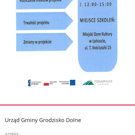
stopka
Urząd Gminy Grodzisko Dolne
ADRES