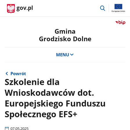
przejdź
gov.pl
do
wyszukiwar
Przejdź
do
Gmina
serwis
Grodzisko Dolne
Biulety
Informa
Publicz
MENU
Gmina
Grodzi
Dolne
Powrót
Szkolenie dla
Wnioskodawców dot.
Europejskiego Funduszu
Społecznego EFS+
07.05.2025