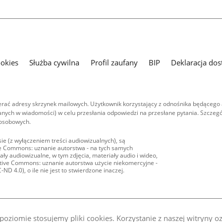
ookies
Służba cywilna
Profil zaufany
BIP
Deklaracja dos
ać adresy skrzynek mailowych. Użytkownik korzystający z odnośnika będącego 
nych w wiadomości) w celu przesłania odpowiedzi na przesłane pytania. Szczegó
 osobowych.
ie (z wyłączeniem treści audiowizualnych), są
ive Commons: uznanie autorstwa - na tych samych
ły audiowizualne, w tym zdjęcia, materiały audio i wideo,
eative Commons: uznanie autorstwa użycie niekomercyjne -
D 4.0), o ile nie jest to stwierdzone inaczej.
oziomie stosujemy pliki cookies. Korzystanie z naszej witryny 