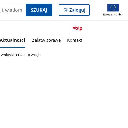
Logowanie
SZUKAJ
Zaloguj
do
panelu
Przejdź
do
Aktualności
Załatw sprawę
Kontakt
serwisu
Biuletyn
Informacji
y wnioski na zakup węgla
Publicznej
Gmina
Grodzisko
Dolne