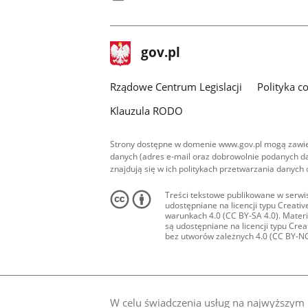
facebook
stopka
Strona
gov.pl
gov.pl
główna
Rządowe Centrum Legislacji
Polityka c
Klauzula RODO
Strony dostępne w domenie www.gov.pl mogą zawier
danych (adres e-mail oraz dobrowolnie podanych da
znajdują się w ich politykach przetwarzania danych
Treści tekstowe publikowane w serwis
udostępniane na licencji typu Creat
warunkach 4.0 (CC BY-SA 4.0). Materia
są udostępniane na licencji typu Cr
bez utworów zależnych 4.0 (CC BY-NC-N
W celu świadczenia usług na najwyższym p