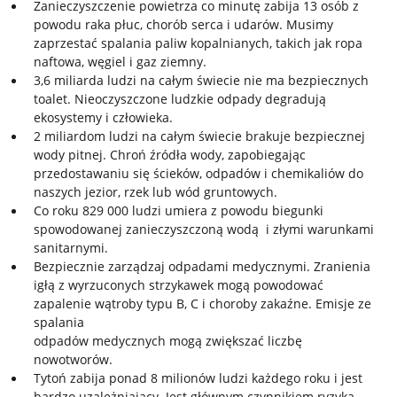
Zanieczyszczenie powietrza co minutę zabija 13 osób z
powodu raka płuc, chorób serca
i udarów. Musimy
zaprzestać spalania paliw kopalnianych, takich jak ropa
naftowa, węgiel
i gaz ziemny.
3,6 miliarda ludzi na całym świecie nie ma bezpiecznych
toalet. Nieoczyszczone ludzkie odpady degradują
ekosystemy i człowieka.
2 miliardom ludzi na całym świecie brakuje bezpiecznej
wody pitnej. Chroń źródła wody, zapobiegając
przedostawaniu się ścieków, odpadów i chemikaliów do
naszych jezior, rzek lub wód gruntowych.
Co roku 829 000 ludzi umiera z powodu biegunki
spowodowanej zanieczyszczoną wodą
i złymi warunkami
sanitarnymi.
Bezpiecznie zarządzaj odpadami medycznymi. Zranienia
igłą z wyrzuconych strzykawek mogą powodować
zapalenie wątroby typu B, C i choroby zakaźne. Emisje ze
spalania
odpadów medycznych mogą zwiększać liczbę
nowotworów.
Tytoń zabija ponad 8 milionów ludzi każdego roku i jest
bardzo uzależniający. Jest głównym czynnikiem ryzyka