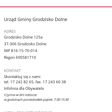
zdjęcie
1
z
stopka
Urząd Gminy Grodzisko Dolne
galerii.
ADRES
Grodzisko Dolne 125a
37-306 Grodzisko Dolne
NIP 816-15-70-014
Regon 690581710
KONTAKT
Skontaktuj się z nami
tel. 17 242 82 65, fax. 17 243 60 38
Infolinia dla Obywatela
Czynna w dni robocze
w godzinach poniedziałek-piątek: 7:30-15:30