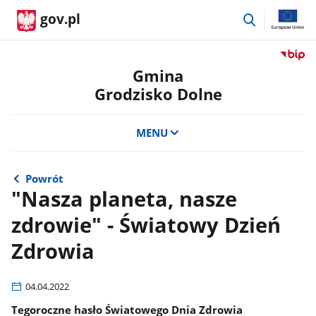
przejdź
gov.pl
do
wyszukiwar
Przejdź
do
Gmina
serwis
Grodzisko Dolne
Biulety
Informa
Publicz
MENU
Gmina
Grodzi
Dolne
Powrót
"Nasza planeta, nasze
zdrowie" - Światowy Dzień
Zdrowia
04.04.2022
Tegoroczne hasło Światowego Dnia Zdrowia