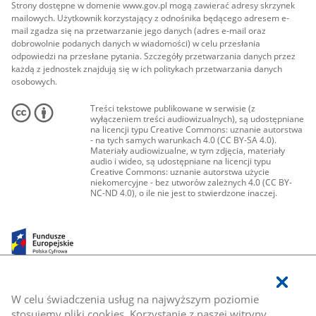
Strony dostępne w domenie www.gov.pl mogą zawierać adresy skrzynek
mailowych. Użytkownik korzystający z odnośnika będącego adresem e-
mail zgadza się na przetwarzanie jego danych (adres e-mail oraz
dobrowolnie podanych danych w wiadomości) w celu przesłania
odpowiedzi na przesłane pytania. Szczegóły przetwarzania danych przez
każdą z jednostek znajdują się w ich politykach przetwarzania danych
osobowych.
Treści tekstowe publikowane w serwisie (z
wyłączeniem treści audiowizualnych), są udostępniane
na licencji typu Creative Commons: uznanie autorstwa
- na tych samych warunkach 4.0 (CC BY-SA 4.0).
Materiały audiowizualne, w tym zdjęcia, materiały
audio i wideo, są udostępniane na licencji typu
Creative Commons: uznanie autorstwa użycie
niekomercyjne - bez utworów zależnych 4.0 (CC BY-
NC-ND 4.0), o ile nie jest to stwierdzone inaczej.
W celu świadczenia usług na najwyższym poziomie
stosujemy pliki cookies. Korzystanie z naszej witryny