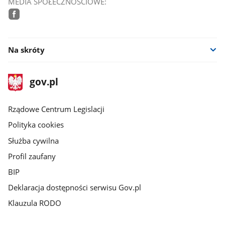
MEDIA SPOŁECZNOŚCIOWE:
facebook
Na skróty
stopka
Strona
gov.pl
gov.pl
główna
Rządowe Centrum Legislacji
Polityka cookies
Służba cywilna
Profil zaufany
BIP
Deklaracja dostępności serwisu Gov.pl
Klauzula RODO