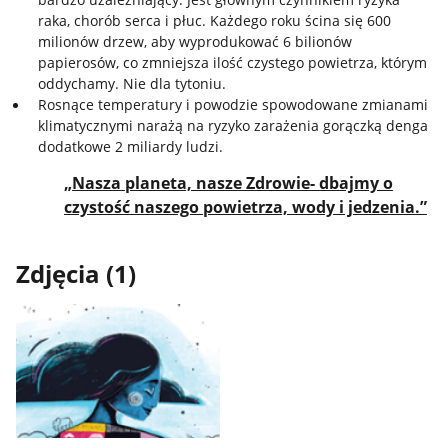
raka, chorób serca i płuc. Każdego roku ścina się 600
milionów drzew, aby wyprodukować 6 bilionów
papierosów, co zmniejsza ilość czystego powietrza, którym
oddychamy. Nie dla tytoniu.
Rosnące temperatury i powodzie spowodowane zmianami
klimatycznymi narażą na ryzyko zarażenia gorączką denga
dodatkowe 2 miliardy ludzi.
„Nasza planeta, nasze Zdrowie- dbajmy o
czystość naszego powietrza, wody i jedzenia.”
Zdjęcia (1)
Pokaż