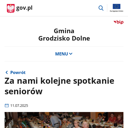
przejdź
gov.pl
do
wyszukiwar
Przejdź
do
Gmina
serwis
Grodzisko Dolne
Biulety
Informa
Publicz
MENU
Gmina
Grodzi
Dolne
Powrót
Za nami kolejne spotkanie
seniorów
11.07.2025