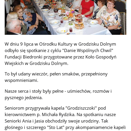
W dniu 9 lipca w O
ś
rodku Kultury w Grodzisku Dolnym
odby
ł
o si
ę
spotkanie z cyklu "Danie Wspólnych Chwil"
Fundacji Biedronki przygotowane przez Ko
ł
o Gospody
ń
Wiejskich w Grodzisku Dolnym.
To by
ł
udany wieczór, pe
ł
en smaków, przepe
ł
niony
wspomnieniami.
Nasze serca i sto
ł
y by
ł
y pe
ł
ne - u
ś
miechów, rozmów i
pysznego jedzenia.
Seniorom przygrywa
ł
a kapela "Grodziszczoki" pod
kierownictwem p. Micha
ł
a Rydzika. Na spotkaniu nasze
Seniorki Ania i Jasia obchodzi
ł
y swoje urodziny. Tak
g
ł
o
ś
nego i szczerego "Sto Lat" przy akompaniamencie kapeli