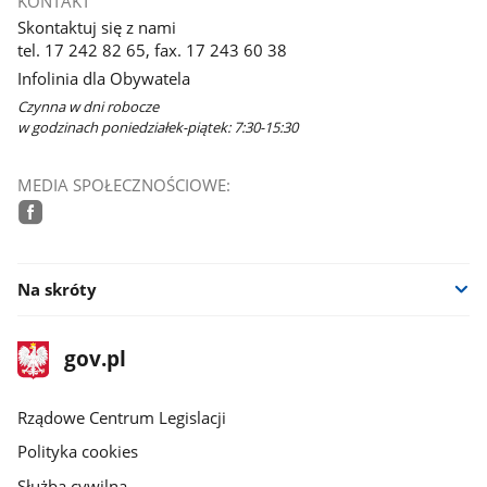
KONTAKT
Skontaktuj się z nami
tel. 17 242 82 65, fax. 17 243 60 38
Infolinia dla Obywatela
Czynna w dni robocze
w godzinach poniedziałek-piątek: 7:30-15:30
MEDIA SPOŁECZNOŚCIOWE:
facebook
Na skróty
stopka
Strona
gov.pl
gov.pl
główna
Rządowe Centrum Legislacji
Polityka cookies
Służba cywilna