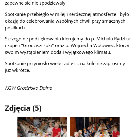
zapewne si
ę
nie spodziewa
ł
y.
Spotkanie przebieg
ł
o w mi
ł
ej i serdecznej atmosferze i by
ł
o
okazj
ą
do celebrowania wspólnych chwil przy smacznych
posi
ł
kach.
Szczególne podzi
ę
kowania kierujemy do p. Micha
ł
a Rydzika
i kapeli "Grodziszczoki" oraz p. Wojciecha Wo
ł
owiec, którzy
swoim wyst
ą
pieniem dodali wyj
ą
tkowego klimatu.
Spotkanie przynios
ł
o wiele rado
ś
ci, na kolejne zaprosimy
ju
ż
wkrótce.
KGW Grodzisko Dolne
Zdjęcia (5)