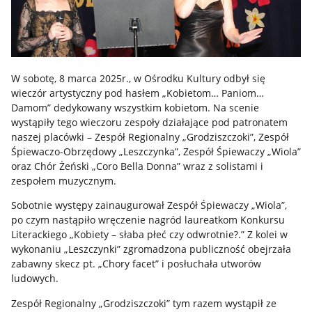
W sobotę, 8 marca 2025r., w Ośrodku Kultury odbył się
wieczór artystyczny pod hasłem „Kobietom… Paniom…
Damom” dedykowany wszystkim kobietom. Na scenie
wystąpiły tego wieczoru zespoły działające pod patronatem
naszej placówki – Zespół Regionalny „Grodziszczoki”, Zespół
Śpiewaczo-Obrzędowy „Leszczynka”, Zespół Śpiewaczy „Wiola”
oraz Chór Żeński „Coro Bella Donna” wraz z solistami i
zespołem muzycznym.
Sobotnie występy zainaugurował Zespół Śpiewaczy „Wiola”,
po czym nastąpiło wręczenie nagród laureatkom Konkursu
Literackiego „Kobiety – słaba płeć czy odwrotnie?.” Z kolei w
wykonaniu „Leszczynki” zgromadzona publiczność obejrzała
zabawny skecz pt. „Chory facet” i posłuchała utworów
ludowych.
Zespół Regionalny „Grodziszczoki” tym razem wystąpił ze