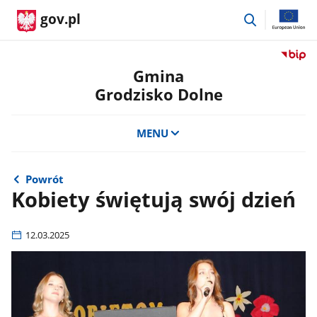
przejdź
gov.pl
do
wyszukiwar
Przejdź
do
Gmina
serwis
Grodzisko Dolne
Biulety
Informa
Publicz
MENU
Gmina
Grodzi
Dolne
Powrót
Kobiety świętują swój dzień
12.03.2025