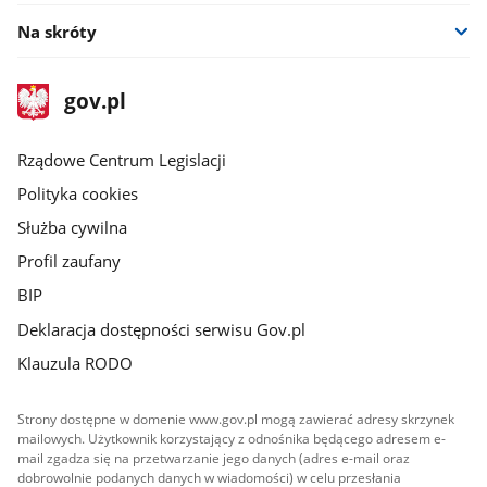
Na skróty
stopka
Strona
gov.pl
gov.pl
główna
Rządowe Centrum Legislacji
Polityka cookies
Służba cywilna
Profil zaufany
BIP
Deklaracja dostępności serwisu Gov.pl
Klauzula RODO
Strony dostępne w domenie www.gov.pl mogą zawierać adresy skrzynek
mailowych. Użytkownik korzystający z odnośnika będącego adresem e-
mail zgadza się na przetwarzanie jego danych (adres e-mail oraz
dobrowolnie podanych danych w wiadomości) w celu przesłania