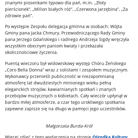
znanymi piosenkami typowo dla pań, m.in. „Złoty
pierścionek”, „Milion białych róż”, „Czerwona jarzębina”, „Za
zdrowie pań”.
Po występie Zespołu delegacja gminna w osobach: Wójta
Gminy pana Jacka Chmury, Przewodniczącego Rady Gminy
pana Jerzego Gdańskiego i radnego Andrzeja Sigdy wręczyła
wszystkim obecnym paniom kwiaty i przekazała
okolicznościowe życzenia.
Puentą wieczoru był widowiskowy występ Chóru Żeńskiego
„Coro Bella Donna” wraz z solistami i zespołem muzycznym.
Wykonawcy przenieśli publiczność w niezapomnianą
atmosferę lat dwudziestych minionego wieku pełną
eleganckich strojów, kawiarnianych spotkań i znanych
przebojów muzycznych o kobietach. Cały wieczór upłynął w
bardzo miłej atmosferze, a czar tego urokliwego spotkania
zapewne zapisze się na długo w pamięci jego uczestników.
Małgorzata Burda-Król
Więcej zdjęć z tego wydarzenia na stronie
Ośrodka Kultury