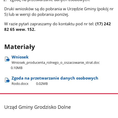
Druki wniosków są do pobrania w Urzędzie Gminy (pokój nr
5) lub w wersji do pobrania poniżej.
W razie pytań zapraszamy do kontaktu pod nr tel:
(17) 242
82 65 wew. 152.
Materiały
Wniosek
Wniosek​_producenta​_rolnego​_o​_oszacowanie​_strat.doc
0.10MB
Zgoda na przetwarzanie danych osobowych
Rodo.docx
0.02MB
stopka
Urząd Gminy Grodzisko Dolne