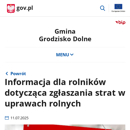
przejdź
gov.pl
do
wyszukiwar
Przejdź
do
Gmina
serwis
Grodzisko Dolne
Biulety
Informa
Publicz
MENU
Gmina
Grodzi
Dolne
Powrót
Informacja dla rolników
dotycząca zgłaszania strat w
uprawach rolnych
11.07.2025