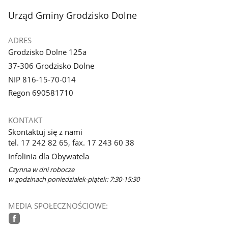
z
z
stopka
Urząd Gminy Grodzisko Dolne
galerii.
galerii.
ADRES
Grodzisko Dolne 125a
37-306 Grodzisko Dolne
NIP 816-15-70-014
Regon 690581710
KONTAKT
Skontaktuj się z nami
tel. 17 242 82 65, fax. 17 243 60 38
Infolinia dla Obywatela
Czynna w dni robocze
w godzinach poniedziałek-piątek: 7:30-15:30
MEDIA SPOŁECZNOŚCIOWE: