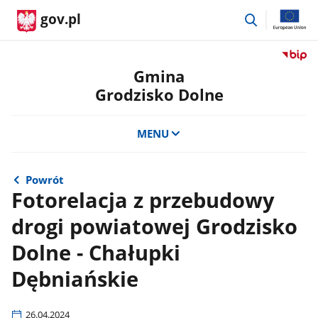
przejdź
gov.pl
do
wyszukiwar
Przejdź
do
Gmina
serwis
Grodzisko Dolne
Biulety
Informa
Publicz
MENU
Gmina
Grodzi
Dolne
Powrót
Fotorelacja z przebudowy
drogi powiatowej Grodzisko
Dolne - Chałupki
Dębniańskie
26.04.2024