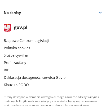
facebook
Na skróty
stopka
Strona
gov.pl
gov.pl
główna
Rządowe Centrum Legislacji
Polityka cookies
Służba cywilna
Profil zaufany
BIP
Deklaracja dostępności serwisu Gov.pl
Klauzula RODO
Strony dostępne w domenie www.gov.pl mogą zawierać adresy skrzynek
mailowych. Użytkownik korzystający z odnośnika będącego adresem e-
mail zgadza się na przetwarzanie jego danych (adres e-mail oraz