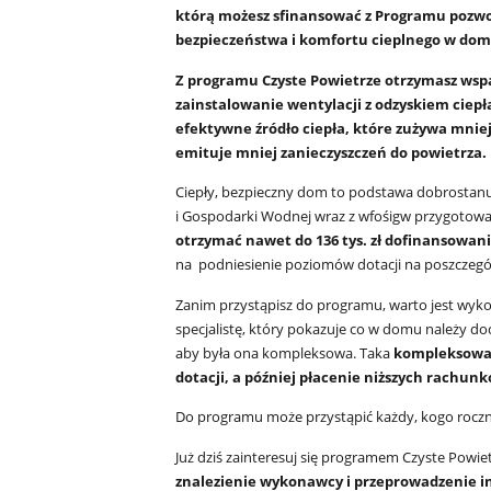
którą możesz sfinansować z Programu pozwol
bezpieczeństwa i komfortu cieplnego w domu
Z programu Czyste Powietrze otrzymasz wspa
zainstalowanie wentylacji z odzyskiem ciepł
efektywne źródło ciepła, które zużywa mniej 
emituje mniej zanieczyszczeń do powietrza.
Ciepły, bezpieczny dom to podstawa dobrostan
i Gospodarki Wodnej wraz z wfośigw przygotował
otrzymać nawet do 136 tys. zł dofinansowan
na podniesienie poziomów dotacji na poszczegó
Zanim przystąpisz do programu, warto jest wyk
specjalistę, który pokazuje co w domu należy do
aby była ona kompleksowa. Taka
kompleksowa 
dotacji, a później płacenie niższych rachun
Do programu może przystąpić każdy, kogo roczny
Już dziś zainteresuj się programem Czyste Powie
znalezienie wykonawcy i przeprowadzenie in