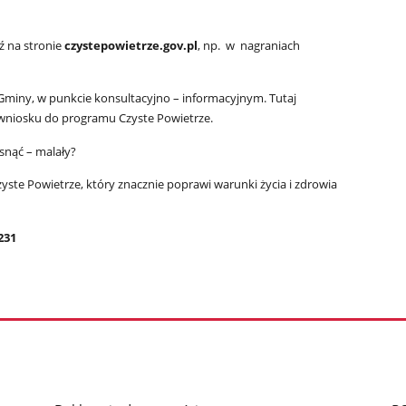
ź na stronie
czystepowietrze.gov.pl
, np. w nagraniach
miny, w punkcie konsultacyjno – informacyjnym. Tutaj
 wniosku do programu Czyste Powietrze.
snąć – malały?
zyste Powietrze, który znacznie poprawi warunki życia i zdrowia
231