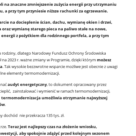
i na znaczne zmniejszenie zużycia energii przy utrzymaniu
, a przy tym przyniesie niższe rachunki za ogrzewanie.
rcie na docieplenie ścian, dachu, wymianę okien i drzwi,
a oraz wymianę starego pieca na paliwo stałe na nowe,
energii z pożytkiem dla rodzinnego portfela, a przy tym
u rodziny, dlatego Narodowy Fundusz Ochrony Środowiska
 na 2023 r. ważne zmiany w Programie, dzięki którym
możesz
ia
. Tak wysokie bezzwrotne wsparcie możliwe jest obecnie z uwagi
lne elementy termomodernizacji.
onać
audyt energetyczny
, to dokument opracowany przez
cieplić, zainstalować i wymienić w ramach termomodernizacji,
termomodernizacja umożliwia otrzymanie najwyższej
ków
.
 dochód nie przekracza 135 tys. zł.
trze.
Teraz jest najlepszy czas na złożenie wniosku,
westycji, aby spokojnie zdążyć przed kolejnym sezonem