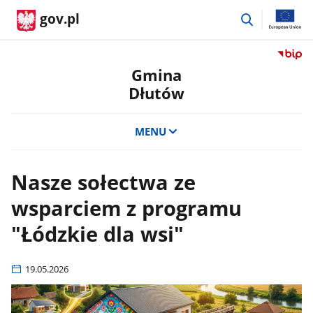
przejdź
gov.pl
do
wyszukiwar
Przejdź
do
Gmina
serwis
Dłutów
Biulety
Informa
Publicz
MENU
Gmina
Dłutów
Nasze sołectwa ze
wsparciem z programu
"Łódzkie dla wsi"
19.05.2026