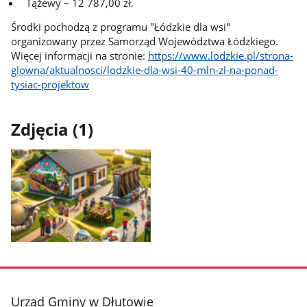
Tążewy – 12 787,00 zł.
Środki pochodzą z programu "Łódzkie dla wsi"
organizowany przez Samorząd Województwa Łódzkiego.
Więcej informacji na stronie:
https://www.lodzkie.pl/strona-
glowna/aktualnosci/lodzkie-dla-wsi-40-mln-zl-na-ponad-
tysiac-projektow
Zdjęcia (1)
Pokaż
zdjęcie
1
z
stopka
Urząd Gminy w Dłutowie
galerii.