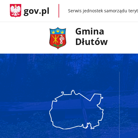
gov.pl
Serwis jednostek samorządu teryt
gov.pl
Gmina
Dłutów