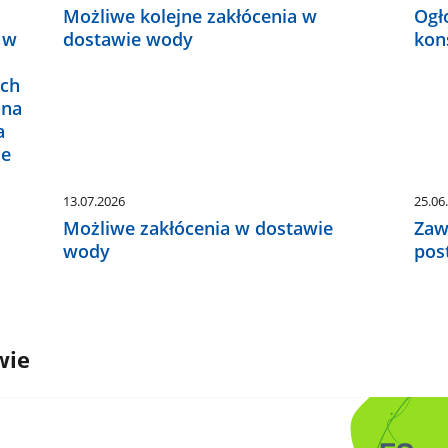
u
Możliwe kolejne zakłócenia w
Ogł
 w
dostawie wody
kon
ch
 na
a
ie
13.07.2026
25.06
Możliwe zakłócenia w dostawie
Zaw
wody
pos
wie