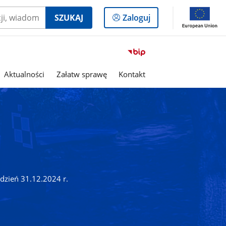
Logowanie
SZUKAJ
Zaloguj
do
panelu
Przejdź
do
serwisu
Aktualności
Załatw sprawę
Kontakt
Biuletyn
Informacji
Publicznej
Gmina
Dłutów
dzień 31.12.2024 r.