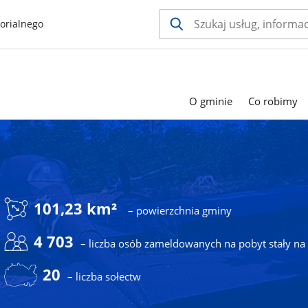
orialnego
O gminie
Co robimy
101,23 km²
– powierzchnia gminy
4 703
– liczba osób zameldowanych na pobyt stały na 
20
– liczba sołectw