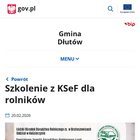
przejdź
gov.pl
do
wyszukiwar
Przejdź
do
Gmina
serwis
Dłutów
Biulety
Informa
Publicz
MENU
Gmina
Dłutów
Powrót
Szkolenie z KSeF dla
rolników
20.02.2026