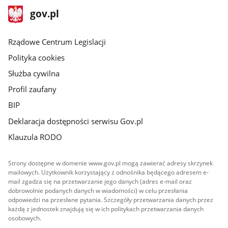
stopka
Strona
gov.pl
gov.pl
główna
Rządowe Centrum Legislacji
Polityka cookies
Służba cywilna
Profil zaufany
BIP
Deklaracja dostępności serwisu Gov.pl
Klauzula RODO
Strony dostępne w domenie www.gov.pl mogą zawierać adresy skrzynek
mailowych. Użytkownik korzystający z odnośnika będącego adresem e-
mail zgadza się na przetwarzanie jego danych (adres e-mail oraz
dobrowolnie podanych danych w wiadomości) w celu przesłania
odpowiedzi na przesłane pytania. Szczegóły przetwarzania danych przez
każdą z jednostek znajdują się w ich politykach przetwarzania danych
osobowych.