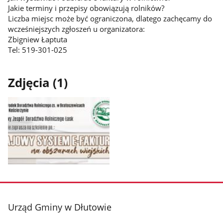
Jakie terminy i przepisy obowiązują rolników?
Liczba miejsc może być ograniczona, dlatego zachęcamy do
wcześniejszych zgłoszeń u organizatora:
Zbigniew Łaptuta
Tel: 519-301-025
Zdjęcia (1)
Pokaż
zdjęcie
1
z
stopka
Urząd Gminy w Dłutowie
galerii.