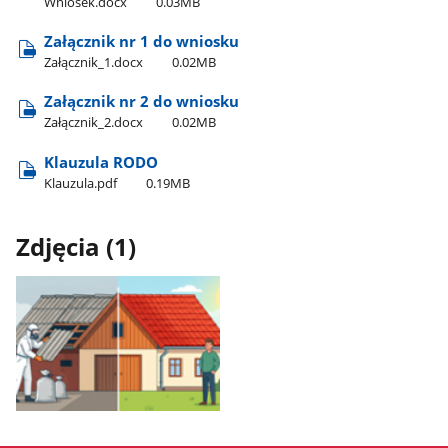
Wniosek.docx
0.03MB
Załącznik nr 1 do wniosku
Załącznik​_1.docx
0.02MB
Załącznik nr 2 do wniosku
Załącznik​_2.docx
0.02MB
Klauzula RODO
Klauzula.pdf
0.19MB
Zdjęcia (1)
Pokaż
zdjęcie