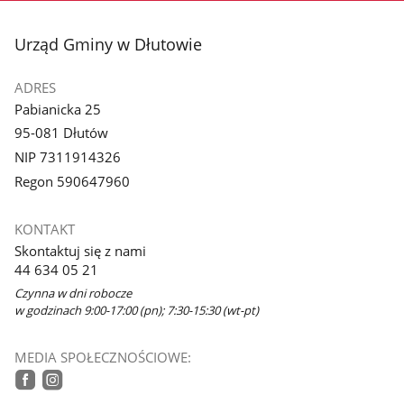
1
z
stopka
Urząd Gminy w Dłutowie
galerii.
ADRES
Pabianicka 25
95-081 Dłutów
NIP 7311914326
Regon 590647960
KONTAKT
Skontaktuj się z nami
44 634 05 21
Czynna w dni robocze
w godzinach 9:00-17:00 (pn); 7:30-15:30 (wt-pt)
MEDIA SPOŁECZNOŚCIOWE:
facebook
instagram