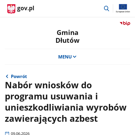
przejdź
gov.pl
do
wyszukiwar
Przejdź
do
Gmina
serwis
Dłutów
Biulety
Informa
Publicz
MENU
Gmina
Dłutów
Powrót
Nabór wniosków do
programu usuwania i
unieszkodliwiania wyrobów
zawierających azbest
09.06.2026