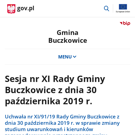
przejdź
gov.pl
do
wyszukiwar
Przejdź
do
Gmina
serwis
Buczkowice
Biulety
Informa
Publicz
MENU
Gmina
Buczko
Sesja nr XI Rady Gminy
Buczkowice z dnia 30
października 2019 r.
Uchwała nr XI/91/19 Rady Gminy Buczkowice z
dnia 30 października 2019 r. w sprawie zmiany
studium uwarunkowań i kierunków