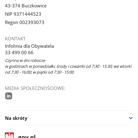
43-374 Buczkowice
NIP 9371444523
Regon 002393073
KONTAKT
Infolinia dla Obywatela
33 499 00 66
Czynna w dni robocze
w godzinach w poniedziałki, środy i czwartki od 7:30 - 15:30; we wtorki
od 7:30 - 16:00; w piątki od 7:30 - 15:00
MEDIA SPOŁECZNOŚCIOWE:
linkedin
Na skróty
stopka
Strona
gov.pl