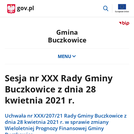
przejdź
gov.pl
do
wyszukiwar
Przejdź
do
Gmina
serwis
Buczkowice
Biulety
Informa
Publicz
MENU
Gmina
Buczko
Sesja nr XXX Rady Gminy
Buczkowice z dnia 28
kwietnia 2021 r.
Uchwała nr XXX/207/21 Rady Gminy Buczkowice z
dnia 28 kwietnia 2021 r. w sprawie zmiany
Wieloletniej Prognozy Finansowej Gminy