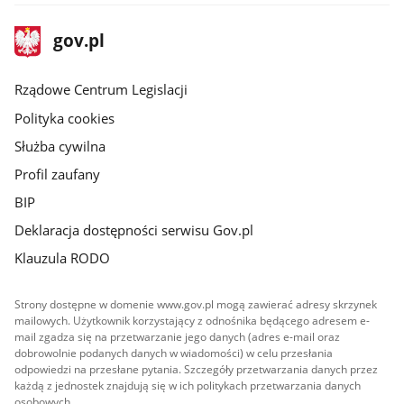
stopka
Strona
gov.pl
gov.pl
główna
Rządowe Centrum Legislacji
Polityka cookies
Służba cywilna
Profil zaufany
BIP
Deklaracja dostępności serwisu Gov.pl
Klauzula RODO
Strony dostępne w domenie www.gov.pl mogą zawierać adresy skrzynek
mailowych. Użytkownik korzystający z odnośnika będącego adresem e-
mail zgadza się na przetwarzanie jego danych (adres e-mail oraz
dobrowolnie podanych danych w wiadomości) w celu przesłania
odpowiedzi na przesłane pytania. Szczegóły przetwarzania danych przez
każdą z jednostek znajdują się w ich politykach przetwarzania danych
osobowych.