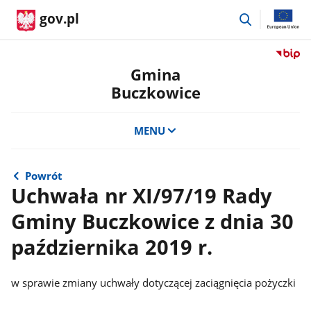
przejdź
gov.pl
do
wyszukiwar
Przejdź
do
Gmina
serwis
Buczkowice
Biulety
Informa
Publicz
MENU
Gmina
Buczko
Powrót
Uchwała nr XI/97/19 Rady
Gminy Buczkowice z dnia 30
października 2019 r.
w sprawie zmiany uchwały dotyczącej zaciągnięcia pożyczki