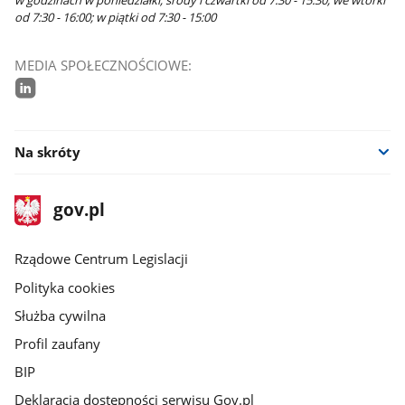
w godzinach w poniedziałki, środy i czwartki od 7:30 - 15:30; we wtorki
od 7:30 - 16:00; w piątki od 7:30 - 15:00
MEDIA SPOŁECZNOŚCIOWE:
linkedin
Na skróty
stopka
Strona
gov.pl
gov.pl
główna
Rządowe Centrum Legislacji
Polityka cookies
Służba cywilna
Profil zaufany
BIP
Deklaracja dostępności serwisu Gov.pl