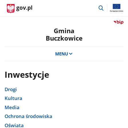
przejdź
gov.pl
do
wyszukiwar
Przejdź
do
Gmina
serwis
Buczkowice
Biulety
Informa
Publicz
MENU
Gmina
Buczko
Inwestycje
Drogi
Kultura
Media
Ochrona środowiska
Oświata