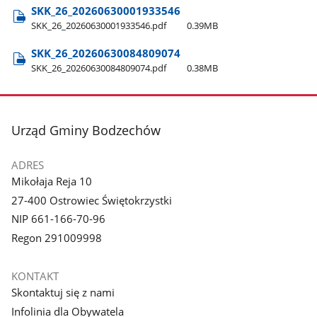
SKK​_26​_20260630001933546
SKK​_26​_20260630001933546.pdf
0.39MB
SKK​_26​_20260630084809074
SKK​_26​_20260630084809074.pdf
0.38MB
stopka
Urząd Gminy Bodzechów
ADRES
Mikołaja Reja 10
27-400 Ostrowiec Świętokrzystki
NIP 661-166-70-96
Regon 291009998
KONTAKT
Skontaktuj się z nami
Infolinia dla Obywatela