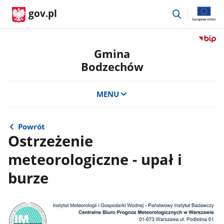
przejdź
gov.pl
do
wyszukiwar
Przejdź
do
Gmina
serwis
Bodzechów
Biulety
Informa
Publicz
MENU
Gmina
Bodze
Powrót
Ostrzeżenie
meteorologiczne - upał i
burze