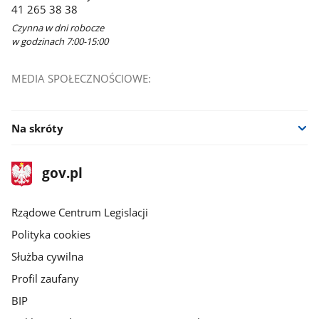
41 265 38 38
Czynna w dni robocze
w godzinach 7:00-15:00
MEDIA SPOŁECZNOŚCIOWE:
Na skróty
stopka
Strona
gov.pl
gov.pl
główna
Rządowe Centrum Legislacji
Polityka cookies
Służba cywilna
Profil zaufany
BIP