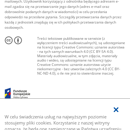
mailowych. Użytkownik korzystający z odnośnika będącego adresem e-
mail zgadza się na przetwarzanie jego danych (adres e-mail oraz
dobrowolnie podanych danych w wiadomości) w celu przesłania
odpowiedzi na przesłane pytania. Szczegóły przetwarzania danych przez
każdą z jednostek znajdują się w ich politykach przetwarzania danych
osobowych.
Treści tekstowe publikowane w serwisie (z
wyłączeniem treści audiowizualnych), są udostępniane
na licencji typu Creative Commons: uznanie autorstwa
- na tych samych warunkach 4.0 (CC BY-SA 4.0).
Materiały audiowizualne, w tym zdjęcia, materiały
audio i wideo, są udostępniane na licencji typu
Creative Commons: uznanie autorstwa użycie
niekomercyjne - bez utworów zależnych 4.0 (CC BY-
NC-ND 4.0), o ile nie jest to stwierdzone inaczej.
W celu świadczenia usług na najwyższym poziomie
stosujemy pliki cookies. Korzystanie z naszej witryny
oznacza, że będą one zamieszczane w Państwa urządzeniu.