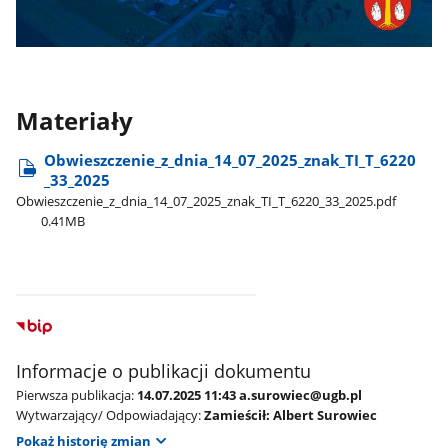
Materiały
Obwieszczenie​_z​_dnia​_14​_07​_2025​_znak​_TI​_T​_6220​
_33​_2025
Obwieszczenie​_z​_dnia​_14​_07​_2025​_znak​_TI​_T​_6220​_33​_2025.pdf
0.41MB
Informacje o publikacji dokumentu
Pierwsza publikacja:
14.07.2025 11:43 a.surowiec@ugb.pl
Wytwarzający/ Odpowiadający:
Zamieścił: Albert Surowiec
Pokaż historię zmian