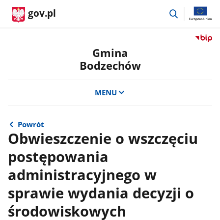
przejdź
gov.pl
do
wyszukiwar
Przejdź
do
Gmina
serwis
Bodzechów
Biulety
Informa
Publicz
MENU
Gmina
Bodze
Powrót
Obwieszczenie o wszczęciu
postępowania
administracyjnego w
sprawie wydania decyzji o
środowiskowych