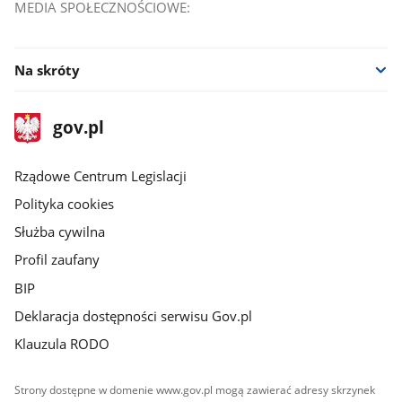
MEDIA SPOŁECZNOŚCIOWE:
Na skróty
stopka
Strona
gov.pl
gov.pl
główna
Rządowe Centrum Legislacji
Polityka cookies
Służba cywilna
Profil zaufany
BIP
Deklaracja dostępności serwisu Gov.pl
Klauzula RODO
Strony dostępne w domenie www.gov.pl mogą zawierać adresy skrzynek