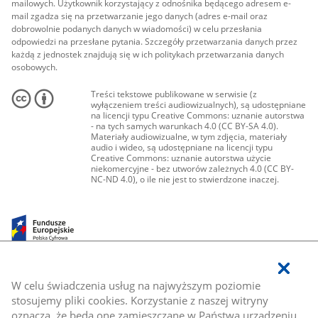
mailowych. Użytkownik korzystający z odnośnika będącego adresem e-
mail zgadza się na przetwarzanie jego danych (adres e-mail oraz
dobrowolnie podanych danych w wiadomości) w celu przesłania
odpowiedzi na przesłane pytania. Szczegóły przetwarzania danych przez
każdą z jednostek znajdują się w ich politykach przetwarzania danych
osobowych.
Treści tekstowe publikowane w serwisie (z
wyłączeniem treści audiowizualnych), są udostępniane
na licencji typu Creative Commons: uznanie autorstwa
- na tych samych warunkach 4.0 (CC BY-SA 4.0).
Materiały audiowizualne, w tym zdjęcia, materiały
audio i wideo, są udostępniane na licencji typu
Creative Commons: uznanie autorstwa użycie
niekomercyjne - bez utworów zależnych 4.0 (CC BY-
NC-ND 4.0), o ile nie jest to stwierdzone inaczej.
W celu świadczenia usług na najwyższym poziomie
stosujemy pliki cookies. Korzystanie z naszej witryny
oznacza, że będą one zamieszczane w Państwa urządzeniu.