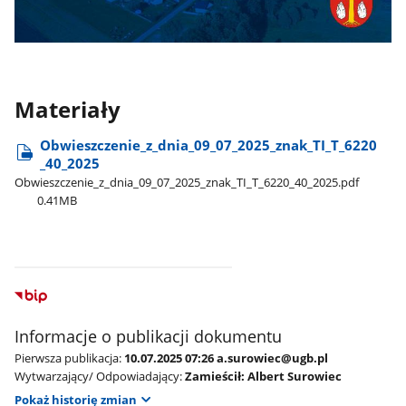
Materiały
Obwieszczenie​_z​_dnia​_09​_07​_2025​_znak​_TI​_T​_6220​
_40​_2025
Obwieszczenie​_z​_dnia​_09​_07​_2025​_znak​_TI​_T​_6220​_40​_2025.pdf
0.41MB
Informacje o publikacji dokumentu
Pierwsza publikacja:
10.07.2025 07:26 a.surowiec@ugb.pl
Wytwarzający/ Odpowiadający:
Zamieścił: Albert Surowiec
Pokaż historię zmian