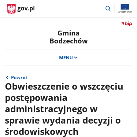
przejdź
gov.pl
do
wyszukiwar
Przejdź
do
Gmina
serwis
Bodzechów
Biulety
Informa
Publicz
MENU
Gmina
Bodze
Powrót
Obwieszczenie o wszczęciu
postępowania
administracyjnego w
sprawie wydania decyzji o
środowiskowych