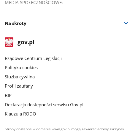
MEDIA SPOŁECZNOŚCIOWE:
Na skróty
stopka
Strona
gov.pl
gov.pl
główna
Rządowe Centrum Legislacji
Polityka cookies
Służba cywilna
Profil zaufany
BIP
Deklaracja dostępności serwisu Gov.pl
Klauzula RODO
Strony dostępne w domenie www.gov.pl mogą zawierać adresy skrzynek