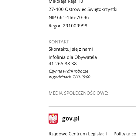
Mikołaja Reja 10
27-400 Ostrowiec Świętokrzystki
NIP 661-166-70-96
Regon 291009998
KONTAKT
Skontaktuj się z nami
Infolinia dla Obywatela
41 265 38 38
Czynna w dni robocze
w godzinach 7:00-15:00
MEDIA SPOŁECZNOŚCIOWE:
stopka
Strona
gov.pl
gov.pl
główna
Rządowe Centrum Legislacji
Polityka c