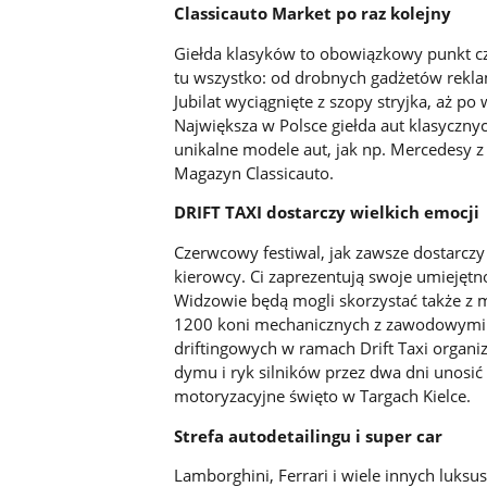
Classicauto Market po raz kolejny
Giełda klasyków to obowiązkowy punkt cz
tu wszystko: od drobnych gadżetów rekla
Jubilat wyciągnięte z szopy stryjka, aż p
Największa w Polsce giełda aut klasyczny
unikalne modele aut, jak np. Mercedesy z
Magazyn Classicauto.
DRIFT TAXI dostarczy wielkich emocji
Czerwcowy festiwal, jak zawsze dostarczy 
kierowcy. Ci zaprezentują swoje umiejętn
Widzowie będą mogli skorzystać także z 
1200 koni mechanicznych z zawodowymi 
driftingowych w ramach Drift Taxi organ
dymu i ryk silników przez dwa dni unosić
motoryzacyjne święto w Targach Kielce.
Strefa autodetailingu i super car
Lamborghini, Ferrari i wiele innych luksu