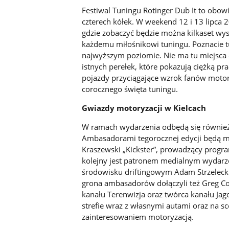
Festiwal Tuningu Rotinger Dub It to obo
czterech kółek. W weekend 12 i 13 lipca 2
gdzie zobaczyć będzie można kilkaset wys
każdemu miłośnikowi tuningu. Poznacie tu
najwyższym poziomie. Nie ma tu miejsca 
istnych perełek, które pokazują ciężką p
pojazdy przyciągające wzrok fanów motory
corocznego święta tuningu.
Gwiazdy motoryzacji w Kielcach
W ramach wydarzenia odbędą się również 
Ambasadorami tegorocznej edycji będą m.
Kraszewski „Kickster”, prowadzący progra
kolejny jest patronem medialnym wydarze
środowisku driftingowym Adam Strzelecki
grona ambasadorów dołączyli też Greg Co
kanału Terenwizja oraz twórca kanału Jago
strefie wraz z własnymi autami oraz na sce
zainteresowaniem motoryzacją.