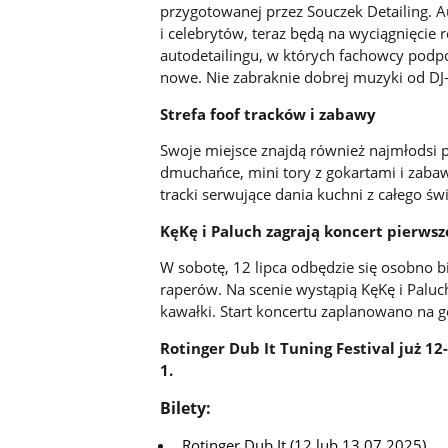
przygotowanej przez Souczek Detailing. Au
i celebrytów, teraz będą na wyciągnięcie r
autodetailingu, w których fachowcy podpow
nowe. Nie zabraknie dobrej muzyki od DJ-
Strefa foof tracków i zabawy
Swoje miejsce znajdą również najmłodsi p
dmuchańce, mini tory z gokartami i zaba
tracki serwujące dania kuchni z całego świ
KęKę i Paluch zagrają koncert pierwsz
W sobotę, 12 lipca odbędzie się osobno b
raperów. Na scenie wystąpią KęKę i Paluch
kawałki. Start koncertu zaplanowano na go
Rotinger Dub It Tuning Festival już 12
1.
Bilety:
Rotinger Dub It (12 lub 13.07.2025)