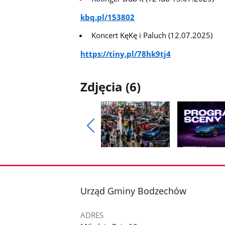
kbq.pl/153802
Koncert KęKę i Paluch (12.07.2025)
https://tiny.pl/78hk9tj4
Zdjęcia (6)
Pokaż
poprzednie
Pokaż
Pokaż
zdjęcia
zdjęcie
zdjęcie
1
2
z
z
stopka
Urząd Gminy Bodzechów
galerii.
galerii.
ADRES