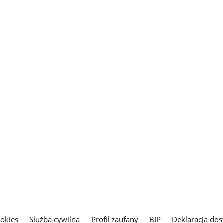
ookies
Służba cywilna
Profil zaufany
BIP
Deklaracja dos