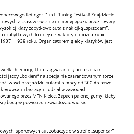
erwcowego Rotinger Dub It Tuning Festival! Znajdziecie
mowych z czasów słusznie minionej epoki, przez rowery
o wysokiej klasy zabytkowe auta z naklejką „sprzedam”.
ch i zabytkowych to miejsce, w którym można kupić
 1937 i 1938 roku. Organizatorem giełdy klasyków jest
wielkich emocji, które zagwarantują profesjonalni
ości jazdy „bokiem” na specjalnie zaaranżowanym torze.
możliwości przejażdżki autami o mocy od 300 do nawet
kierowcami biorącymi udział w zawodach
izowanego przez MTN Kielce. Zapach palonej gumy, kłęby
 się będą w powietrzu i zwiastować wielkie
sowych, sportowych aut zobaczycie w strefie „super car”