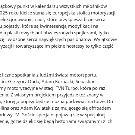
wiązkowy punkt w kalendarzu wszystkich miłośników
025 roku Kielce staną się europejską stolicą motoryzacji,
elekcjonowanych aut, które przyśpieszą bicie serca
 pojazdy, które są kwintesencją modyfikacji na
dla plastikowych aut obwieszonych spojlerami, tylko
racę i włożone serca największych pasjonatów. Wyjątkowe
zacji i towarzyszące im piękne hostessy to tylko część
liczne spotkania z ludźmi świata motorsportu.
in. Grzegorz Duda, Adam Kornacki, Sebastian
my motoryzacyjne w stacji TVN Turbo, która po raz
nia. Z własnym projektem przyjedzie też znany w
, którego popisy będzie można podziwiać na torze. Do
llins oraz Adam Kwiatek z zajmującego się offroadem
dowy TV. Goście specjalni pojawią się w specjalnej
nie, gdzie dzielić się będą historiami związanymi z ich