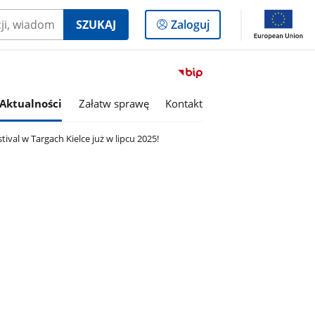
Logowanie
SZUKAJ
Zaloguj
do
panelu
Przejdź
do
serwisu
Aktualności
Załatw sprawę
Kontakt
Biuletyn
Informacji
ival w Targach Kielce już w lipcu 2025!
Publicznej
Gmina
Bodzechów