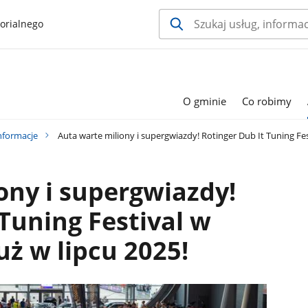
orialnego
O gminie
Co robimy
nformacje
Auta warte miliony i supergwiazdy! Rotinger Dub It Tuning Fest
ony i supergwiazdy!
 Tuning Festival w
uż w lipcu 2025!