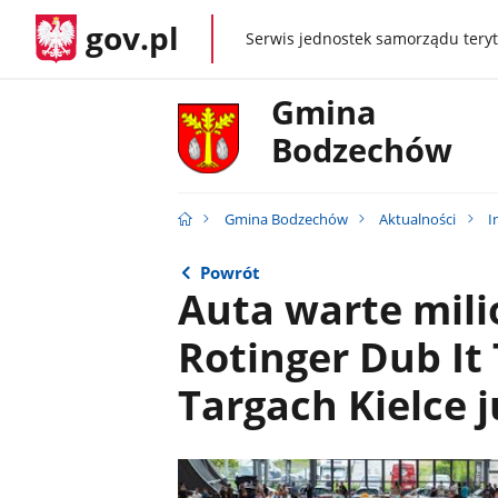
gov.pl
Serwis jednostek samorządu teryt
gov.pl
Gmina
Bodzechów
Gmina Bodzechów
Aktualności
I
Powrót
Auta warte mili
Rotinger Dub It
Targach Kielce j