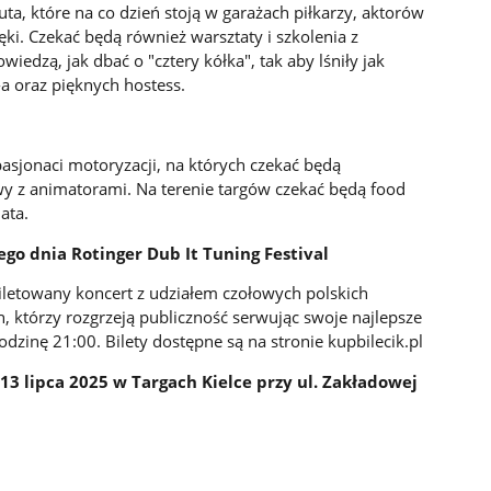
ta, które na co dzień stoją w garażach piłkarzy, aktorów
ęki. Czekać będą również warsztaty i szkolenia z
iedzą, jak dbać o "cztery kółka", tak aby lśniły jak
a oraz pięknych hostess.
asjonaci motoryzacji, na których czekać będą
wy z animatorami. Na terenie targów czekać będą food
ata.
ego dnia Rotinger Dub It Tuning Festival
iletowany koncert z udziałem czołowych polskich
, którzy rozgrzeją publiczność serwując swoje najlepsze
dzinę 21:00. Bilety dostępne są na stronie kupbilecik.pl
-13 lipca 2025 w Targach Kielce przy ul. Zakładowej