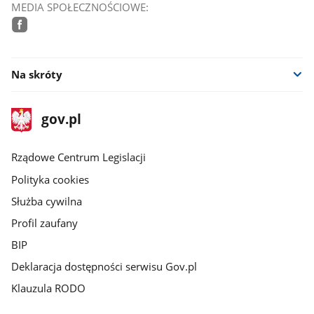
MEDIA SPOŁECZNOŚCIOWE:
facebook
Na skróty
stopka
Strona
gov.pl
gov.pl
główna
Rządowe Centrum Legislacji
Polityka cookies
Służba cywilna
Profil zaufany
BIP
Deklaracja dostępności serwisu Gov.pl
Klauzula RODO