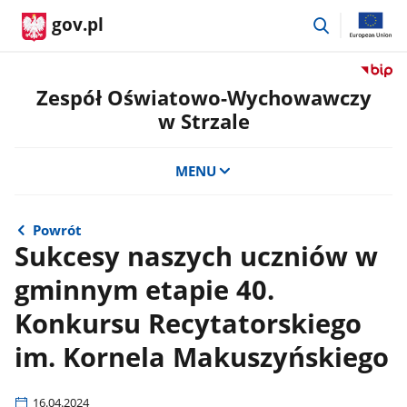
przejdź
gov.pl
do
wyszukiwar
Przejdź
do
Zespół Oświatowo-Wychowawczy
serwis
w Strzale
Biulety
Informa
Publicz
MENU
Zespół
Oświat
Wycho
Powrót
w
Sukcesy naszych uczniów w
Strzale
gminnym etapie 40.
Konkursu Recytatorskiego
im. Kornela Makuszyńskiego
16.04.2024