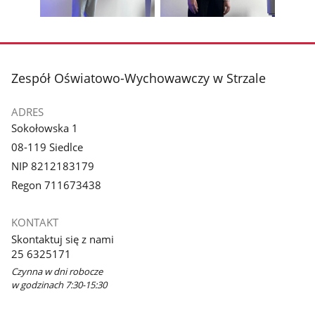
galerii.
galerii.
Pokaż
Pokaż
zdjęcie
zdjęcie
3
4
z
z
stopka
Zespół Oświatowo-Wychowawczy w Strzale
galerii.
galerii.
ADRES
Sokołowska 1
08-119 Siedlce
NIP 8212183179
Regon 711673438
KONTAKT
Skontaktuj się z nami
25 6325171
Czynna w dni robocze
w godzinach 7:30-15:30