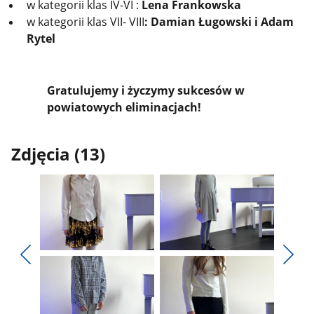
w kategorii klas IV-VI :
Lena Frankowska
w kategorii klas VII- VIII
: Damian Ługowski i Adam
Rytel
Gratulujemy i życzymy sukcesów w
powiatowych eliminacjach!
Zdjęcia (13)
Pokaż
Pokaż
zdjęcie
zdjęcie
Pokaż
Poka
1
2
poprzednie
nest
z
z
zdjęcia
zdjęc