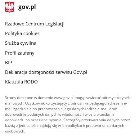
stopka
Strona
gov.pl
gov.pl
główna
Rządowe Centrum Legislacji
Polityka cookies
Służba cywilna
Profil zaufany
BIP
Deklaracja dostępności serwisu Gov.pl
Klauzula RODO
Strony dostępne w domenie www.gov.pl mogą zawierać adresy skrzynek
mailowych. Użytkownik korzystający z odnośnika będącego adresem e-
mail zgadza się na przetwarzanie jego danych (adres e-mail oraz
dobrowolnie podanych danych w wiadomości) w celu przesłania
odpowiedzi na przesłane pytania. Szczegóły przetwarzania danych przez
każdą z jednostek znajdują się w ich politykach przetwarzania danych
osobowych.