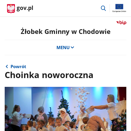
przejdź
gov.pl
do
wyszukiwar
Przejdź
do
Żłobek Gminny w Chodowie
serwis
Biulety
MENU
Informa
Publicz
Żłobek
Gminn
Powrót
Choinka noworoczna
w
Chodow