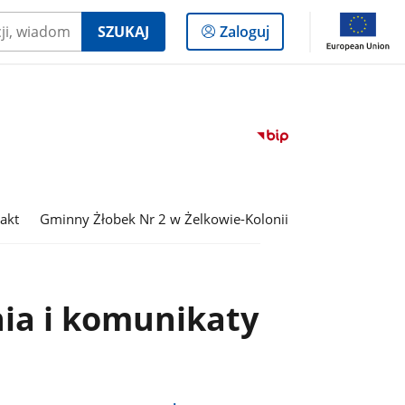
Logowanie
SZUKAJ
Zaloguj
do
panelu
Przejdź
do
serwisu
Biuletyn
Informacji
akt
Gminny Żłobek Nr 2 w Żelkowie-Kolonii
Publicznej
Zespół
Oświatowy
w
nia i komunikaty
Żelkowie-
Kolonii