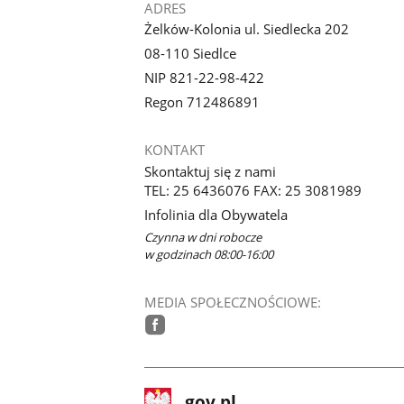
ADRES
Żelków-Kolonia ul. Siedlecka 202
08-110 Siedlce
NIP 821-22-98-422
Regon 712486891
KONTAKT
Skontaktuj się z nami
TEL: 25 6436076 FAX: 25 3081989
Infolinia dla Obywatela
Czynna w dni robocze
w godzinach 08:00-16:00
MEDIA SPOŁECZNOŚCIOWE:
facebook
stopka
Strona
gov.pl