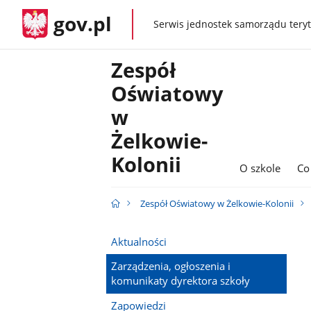
gov.pl
Serwis jednostek samorządu teryt
gov.pl
Zespół
Oświatowy
w
Żelkowie-
Kolonii
O szkole
Co
Zespół Oświatowy w Żelkowie-Kolonii
Aktualności
Zarządzenia, ogłoszenia i
komunikaty dyrektora szkoły
Zapowiedzi