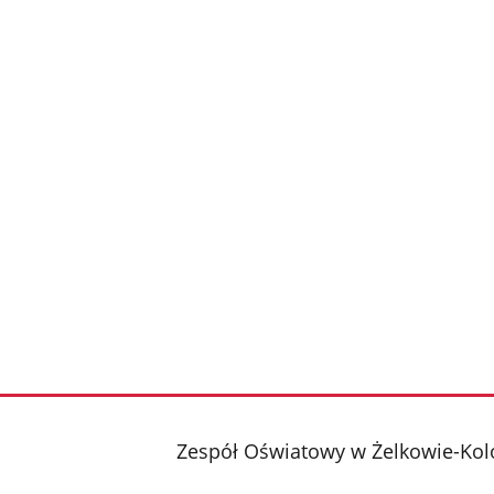
stopka
Zespół Oświatowy w Żelkowie-Kol