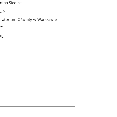
ina Siedlce
EiN
ratorium Oświaty w Warszawie
KE
KE