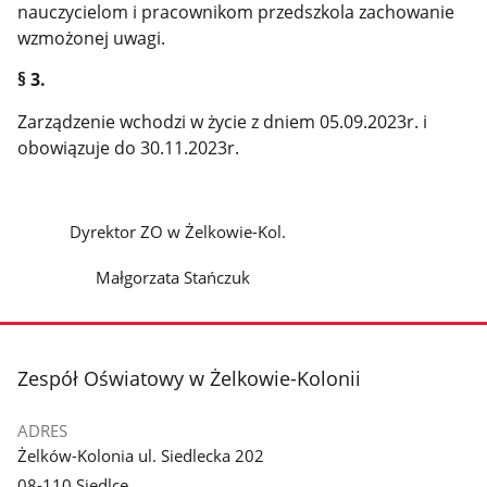
nauczycielom i pracownikom przedszkola zachowanie
wzmożonej uwagi.
§ 3.
Zarządzenie wchodzi w życie z dniem 05.09.2023r. i
obowiązuje do 30.11.2023r.
Dyrektor ZO w Żelkowie-Kol.
Małgorzata Stańczuk
stopka
Zespół Oświatowy w Żelkowie-Kolonii
ADRES
Żelków-Kolonia ul. Siedlecka 202
08-110 Siedlce