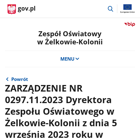
przejdź
gov.pl
do
wyszukiwar
Przejdź
do
Zespół Oświatowy
serwis
w Żelkowie-Kolonii
Biulety
Informa
Publicz
MENU
Zespół
Oświat
w
Powrót
Żelkow
ZARZĄDZENIE NR
Kolonii
0297.11.2023 Dyrektora
Zespołu Oświatowego w
Żelkowie-Kolonii z dnia 5
września 2023 roku w