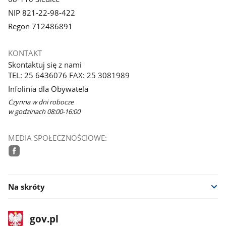
NIP 821-22-98-422
Regon 712486891
KONTAKT
Skontaktuj się z nami
TEL: 25 6436076 FAX: 25 3081989
Infolinia dla Obywatela
Czynna w dni robocze
w godzinach 08:00-16:00
MEDIA SPOŁECZNOŚCIOWE:
facebook
Na skróty
stopka
Strona
gov.pl
gov.pl