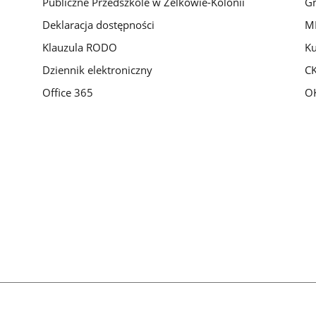
Publiczne Przedszkole w Żelkowie-Kolonii
Gm
Deklaracja dostępności
M
Klauzula RODO
Ku
Dziennik elektroniczny
C
Office 365
O