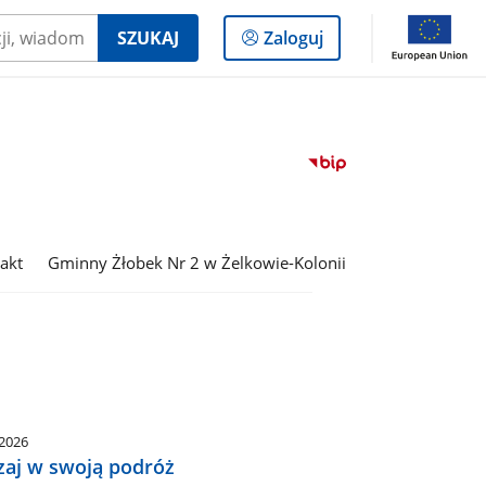
Logowanie
SZUKAJ
Zaloguj
do
panelu
Przejdź
do
serwisu
Biuletyn
Informacji
akt
Gminny Żłobek Nr 2 w Żelkowie-Kolonii
Publicznej
Zespół
Oświatowy
w
Żelkowie-
Kolonii
.2026
zaj w swoją podróż