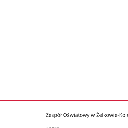
stopka
Zespół Oświatowy w Żelkowie-Kol