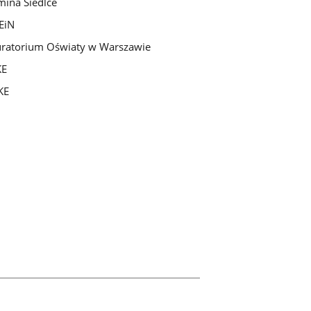
ina Siedlce
EiN
ratorium Oświaty w Warszawie
KE
KE