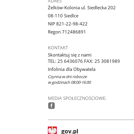
ADRES
Żelków-Kolonia ul. Siedlecka 202
08-110 Siedlce
NIP 821-22-98-422
Regon 712486891
KONTAKT
Skontaktuj się z nami
TEL: 25 6436076 FAX: 25 3081989
Infolinia dla Obywatela
Czynna w dni robocze
w godzinach 08:00-16:00
MEDIA SPOŁECZNOŚCIOWE:
facebook
stopka
Strona
gov.pl