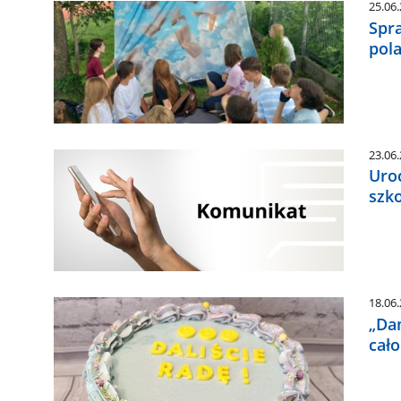
25.06
Spra
pola
23.06
Uro
szk
18.06
„Da
cało