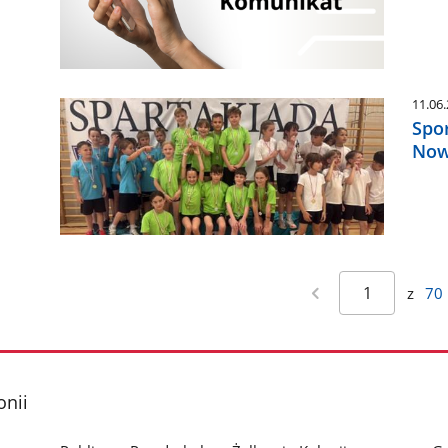
11.06
Spo
Now
z
70
onii