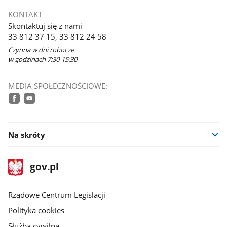
KONTAKT
Skontaktuj się z nami
33 812 37 15, 33 812 24 58
Czynna w dni robocze
w godzinach 7:30-15:30
MEDIA SPOŁECZNOŚCIOWE:
facebook
youtube
Na skróty
stopka
Strona
gov.pl
gov.pl
główna
Rządowe Centrum Legislacji
Polityka cookies
Służba cywilna