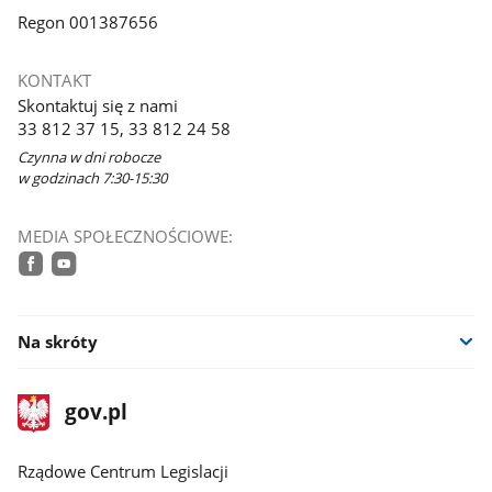
Regon 001387656
KONTAKT
Skontaktuj się z nami
33 812 37 15, 33 812 24 58
Czynna w dni robocze
w godzinach 7:30-15:30
MEDIA SPOŁECZNOŚCIOWE:
facebook
youtube
Na skróty
stopka
Strona
gov.pl
gov.pl
główna
Rządowe Centrum Legislacji