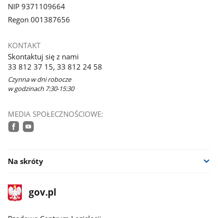
NIP 9371109664
Regon 001387656
KONTAKT
Skontaktuj się z nami
33 812 37 15, 33 812 24 58
Czynna w dni robocze
w godzinach 7:30-15:30
MEDIA SPOŁECZNOŚCIOWE:
facebook
youtube
Na skróty
stopka
Strona
gov.pl
gov.pl
główna