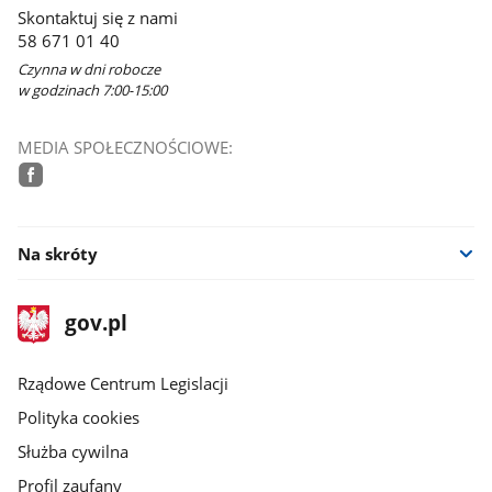
w
Skontaktuj się z nami
nowym
58 671 01 40
oknie
Czynna w dni robocze
w godzinach 7:00-15:00
MEDIA SPOŁECZNOŚCIOWE:
facebook
Na skróty
stopka
Strona
gov.pl
gov.pl
główna
Rządowe Centrum Legislacji
Polityka cookies
Służba cywilna
Profil zaufany