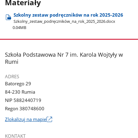
Materiały
Szkolny zestaw podręczników na rok 2025-2026
Szkolny​_zestaw​_podręczników​_na​_rok​_2025​_2026.docx
0.04MB
stopka
Szkoła Podstawowa Nr 7 im. Karola Wojtyły w
Rumi
ADRES
Batorego 29
84-230 Rumia
NIP 5882440719
Regon 380748600
Link
Zlokalizuj na mapie
otworzy
się
KONTAKT