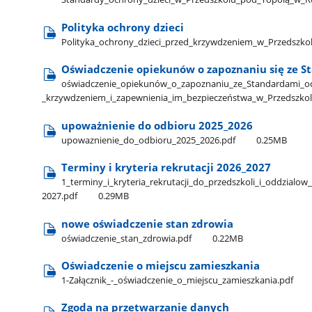
Polityka ochrony dzieci
Polityka​_ochrony​_dzieci​_przed​_krzywdzeniem​_w​_Przedszkol
Oświadczenie opiekunów o zapoznaniu się ze S
oświadczenie​_opiekunów​_o​_zapoznaniu​_ze​_Standardami​_ochr
_krzywdzeniem​_i​_zapewnienia​_im​_bezpieczeństwa​_w​_Przedszkolu
upoważnienie do odbioru 2025​_2026
upowaznienie​_do​_odbioru​_2025​_2026.pdf
0.25MB
Terminy i kryteria rekrutacji 2026​_2027
1​_terminy​_i​_kryteria​_rekrutacji​_do​_przedszkoli​_i​_oddzia
2027.pdf
0.29MB
nowe oświadczenie stan zdrowia
oświadczenie​_stan​_zdrowia.pdf
0.22MB
Oświadczenie o miejscu zamieszkania
1-Załącznik​_-​_oświadczenie​_o​_miejscu​_zamieszkania.pdf
Zgoda na przetwarzanie danych