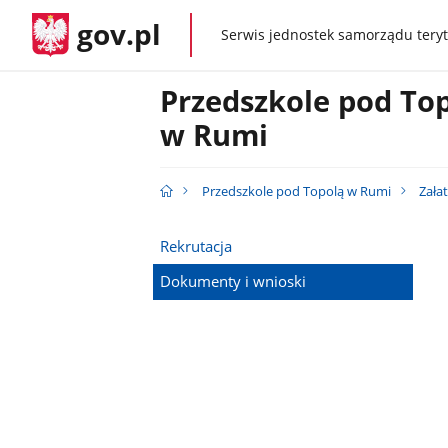
gov.pl
Serwis jednostek samorządu teryt
gov.pl
Przedszkole pod To
w Rumi
Przedszkole pod Topolą w Rumi
Zała
Rekrutacja
Dokumenty i wnioski