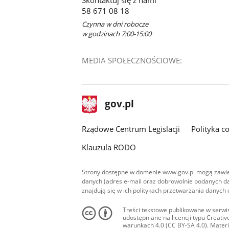
Skontaktuj się z nami
nowym
58 671 08 18
oknie
Czynna w dni robocze
w godzinach 7:00-15:00
MEDIA SPOŁECZNOŚCIOWE:
stopka
Strona
gov.pl
gov.pl
główna
Rządowe Centrum Legislacji
Polityka c
Klauzula RODO
Strony dostępne w domenie www.gov.pl mogą zawier
danych (adres e-mail oraz dobrowolnie podanych da
znajdują się w ich politykach przetwarzania danych
Treści tekstowe publikowane w serwis
udostępniane na licencji typu Creat
warunkach 4.0 (CC BY-SA 4.0). Materia