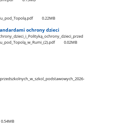
u​_pod​_Topolą.pdf
0.22MB
tandardami ochrony dzieci
ony​_dzieci​_i​_Polityką​_ochrony​_dzieci​_przed​
​_pod​_Topolą​_w​_Rumi​_(2).pdf
0.02MB
low​_przedszkolnych​_w​_szkol​_podstawowych​_2026-
0.54MB