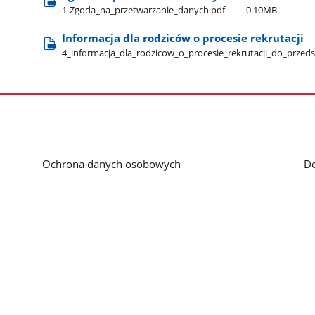
1-Zgoda​_na​_przetwarzanie​_danych.pdf
0.10MB
Informacja dla rodziców o procesie rekrutacji
4​_informacja​_dla​_rodzicow​_o​_procesie​_rekrutacji​_do​_przed
Ochrona danych osobowych
De