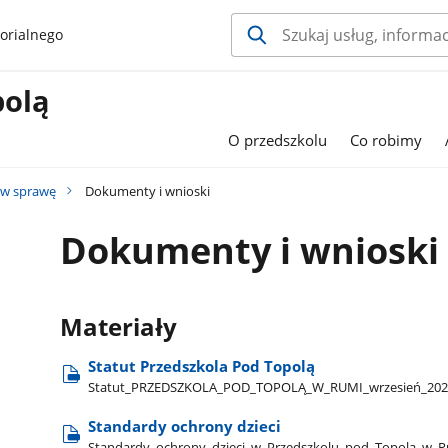
orialnego
polą
O przedszkolu
Co robimy
tw sprawę
Dokumenty i wnioski
Dokumenty i wnioski
Materiały
Statut Przedszkola Pod Topolą
Statut​_PRZEDSZKOLA​_POD​_TOPOLĄ​_W​_RUMI​_wrzesień​_2022
Standardy ochrony dzieci
Standardy​_ochrony​_dzieci​_w​_Przedszkolu​_pod​_Topolą​_w​_