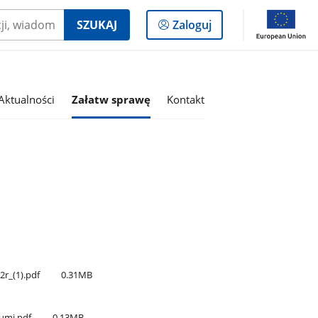
Logowanie
SZUKAJ
Zaloguj
do
panelu
Aktualności
Załatw sprawę
Kontakt
r​_(1).pdf
0.31MB
Rumi.pdf
0.13MB