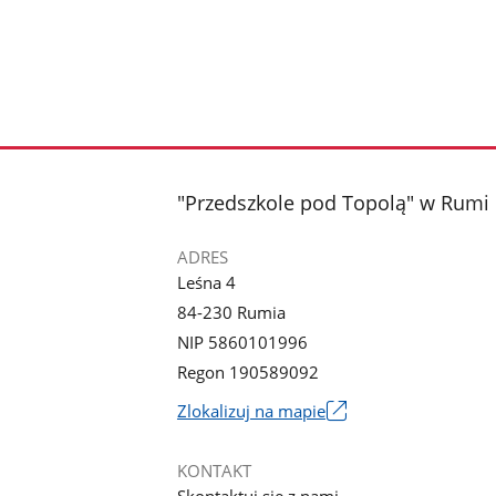
stopka
"Przedszkole pod Topolą" w Rumi
ADRES
Leśna 4
84-230 Rumia
NIP 5860101996
Regon 190589092
Link
Zlokalizuj na mapie
otworzy
się
KONTAKT
w