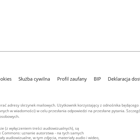
ookies
Służba cywilna
Profil zaufany
BIP
Deklaracja dos
ać adresy skrzynek mailowych. Użytkownik korzystający z odnośnika będącego 
nych w wiadomości) w celu przesłania odpowiedzi na przesłane pytania. Szczegó
 osobowych.
ie (z wyłączeniem treści audiowizualnych), są
ive Commons: uznanie autorstwa - na tych samych
ły audiowizualne, w tym zdjęcia, materiały audio i wideo,