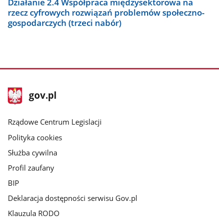
Działanie 2.4 Współpraca międzysektorowa na
rzecz cyfrowych rozwiązań problemów społeczno-
gospodarczych (trzeci nabór)
stopka
Strona
gov.pl
gov.pl
główna
Rządowe Centrum Legislacji
Polityka cookies
Służba cywilna
Profil zaufany
BIP
Deklaracja dostępności serwisu Gov.pl
Klauzula RODO