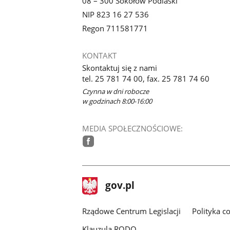
08 – 300 Sokołów Podlaski
NIP 823 16 27 536
Regon 711581771
KONTAKT
Skontaktuj się z nami
tel. 25 781 74 00, fax. 25 781 74 60
Czynna w dni robocze
w godzinach 8:00-16:00
MEDIA SPOŁECZNOŚCIOWE:
facebook
stopka
Strona
gov.pl
gov.pl
główna
Rządowe Centrum Legislacji
Polityka c
Klauzula RODO