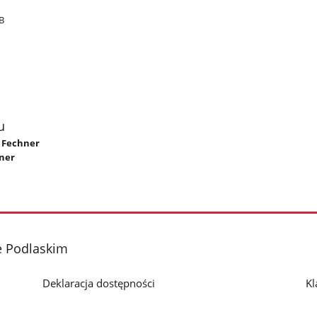
B
u
n Fechner
ner
e Podlaskim
Deklaracja dostępności
Kl