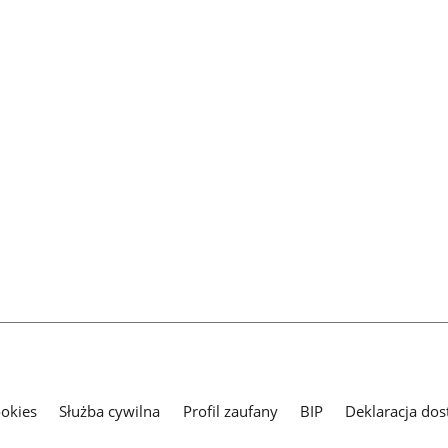
ookies
Służba cywilna
Profil zaufany
BIP
Deklaracja dos