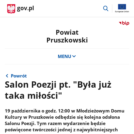
przejdź
gov.pl
do
wyszukiwar
Przejdź
do
Powiat
serwis
Pruszkowski
Biulety
Informa
Publicz
MENU
Powiat
Pruszk
Powrót
Salon Poezji pt. "Była już
taka miłości"
19 października o godz. 12:00 w Młodzieżowym Domu
Kultury w Pruszkowie odbędzie się kolejna odsłona
Salonu Poezji. Tym razem wydarzenie będzie
poświęcone twórczości jednej z najwybitniejszych