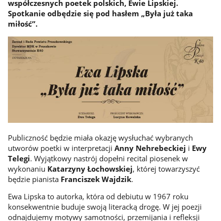
współczesnych poetek polskich, Ewie Lipskiej.
Spotkanie odbędzie się pod hasłem „Była już taka
miłość”.
Publiczność będzie miała okazję wysłuchać wybranych
utworów poetki w interpretacji
Anny Nehrebeckiej
i
Ewy
Telegi
. Wyjątkowy nastrój dopełni recital piosenek w
wykonaniu
Katarzyny Łochowskiej
, której towarzyszyć
będzie pianista
Franciszek Wajdzik
.
Ewa Lipska to autorka, która od debiutu w 1967 roku
konsekwentnie buduje swoją literacką drogę. W jej poezji
odnajdujemy motywy samotności, przemijania i refleksji