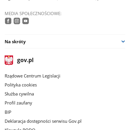
MEDIA SPOŁECZNOŚCIOWE:
facebook
instagram
youtube
Na skróty
stopka
Strona
gov.pl
gov.pl
główna
Rządowe Centrum Legislacji
Polityka cookies
Służba cywilna
Profil zaufany
BIP
Deklaracja dostępności serwisu Gov.pl
Klauzula RODO