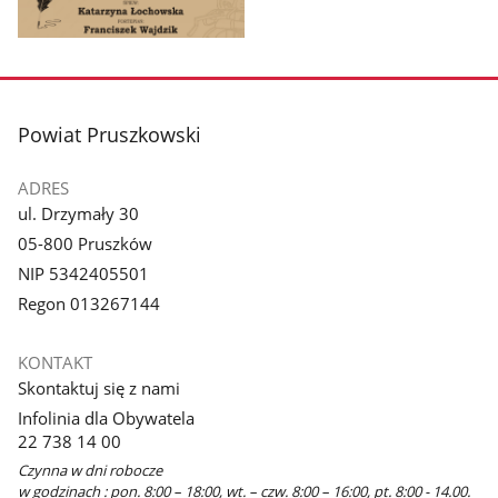
Pokaż
zdjęcie
1
z
stopka
Powiat Pruszkowski
galerii.
ADRES
ul. Drzymały 30
05-800 Pruszków
NIP 5342405501
Regon 013267144
KONTAKT
Skontaktuj się z nami
Infolinia dla Obywatela
22 738 14 00
Czynna w dni robocze
w godzinach : pon. 8:00 – 18:00, wt. – czw. 8:00 – 16:00, pt. 8:00 - 14.00.