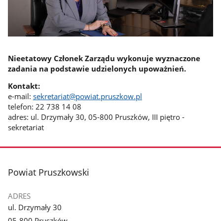
Nieetatowy Członek Zarządu wykonuje wyznaczone
zadania na podstawie udzielonych upoważnień.
Kontakt:
e-mail:
sekretariat@powiat.pruszkow.pl
telefon: 22 738 14 08
adres: ul. Drzymały 30, 05-800 Pruszków, III piętro -
sekretariat
stopka
Powiat Pruszkowski
ADRES
ul. Drzymały 30
05-800 Pruszków