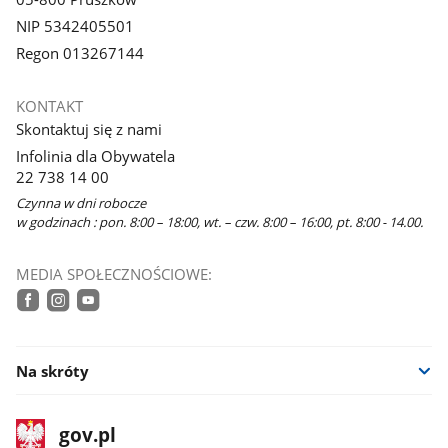
NIP 5342405501
Regon 013267144
KONTAKT
Skontaktuj się z nami
Infolinia dla Obywatela
22 738 14 00
Czynna w dni robocze
w godzinach : pon. 8:00 – 18:00, wt. – czw. 8:00 – 16:00, pt. 8:00 - 14.00.
MEDIA SPOŁECZNOŚCIOWE:
facebook
instagram
youtube
Na skróty
stopka
Strona
gov.pl
gov.pl