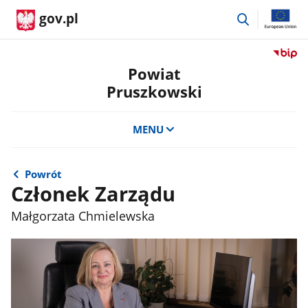
przejdź
gov.pl
do
wyszukiwar
Przejdź
do
Powiat
serwis
Pruszkowski
Biulety
Informa
Publicz
MENU
Powiat
Pruszk
Powrót
Członek Zarządu
Małgorzata Chmielewska