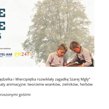
ędzelka i Wiercipiętka rozwikłały zagadkę Szarej Mgły”
aty animacyjne: tworzenie wianków, zielników, herbów
proszonymi gośćmi