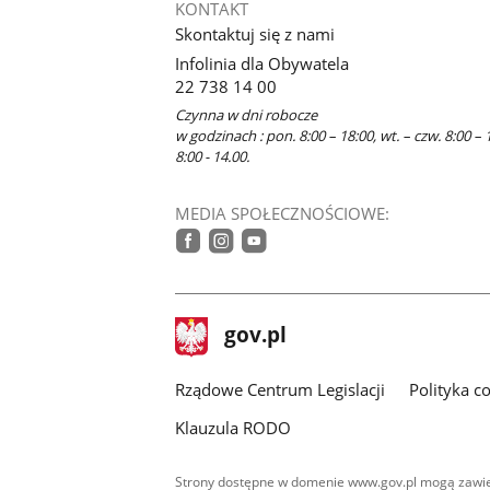
KONTAKT
Skontaktuj się z nami
Infolinia dla Obywatela
22 738 14 00
Czynna w dni robocze
w godzinach : pon. 8:00 – 18:00, wt. – czw. 8:00 – 1
8:00 - 14.00.
MEDIA SPOŁECZNOŚCIOWE:
facebook
instagram
youtube
stopka
Strona
gov.pl
gov.pl
główna
Rządowe Centrum Legislacji
Polityka c
Klauzula RODO
Strony dostępne w domenie www.gov.pl mogą zawier