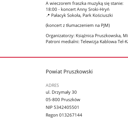
A wieczorem fraszka muzyką się stanie:
18:00 - koncert Anny Sroki-Hryń
📍 Pałacyk Sokoła, Park Kościuszki
(koncert z tłumaczeniem na PJM)
Organizatorzy: Książnica Pruszkowska, M
Patroni medialni: Telewizja Kablowa Tel-
stopka
Powiat Pruszkowski
ADRES
ul. Drzymały 30
05-800 Pruszków
NIP 5342405501
Regon 013267144