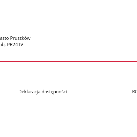
iasto Pruszków
Kab, PR24TV
Deklaracja dostępności
R