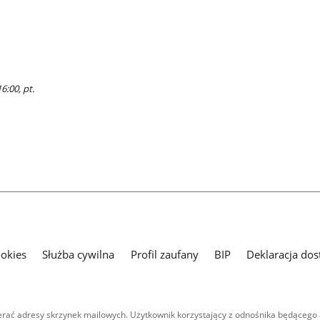
6:00, pt.
ookies
Służba cywilna
Profil zaufany
BIP
Deklaracja dos
ać adresy skrzynek mailowych. Użytkownik korzystający z odnośnika będącego 