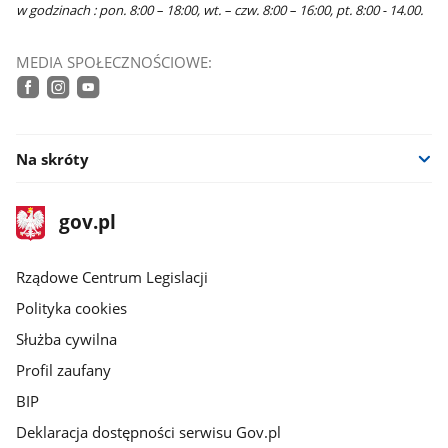
w godzinach : pon. 8:00 – 18:00, wt. – czw. 8:00 – 16:00, pt. 8:00 - 14.00.
MEDIA SPOŁECZNOŚCIOWE:
facebook
instagram
youtube
Na skróty
stopka
Strona
gov.pl
gov.pl
główna
Rządowe Centrum Legislacji
Polityka cookies
Służba cywilna
Profil zaufany
BIP
Deklaracja dostępności serwisu Gov.pl