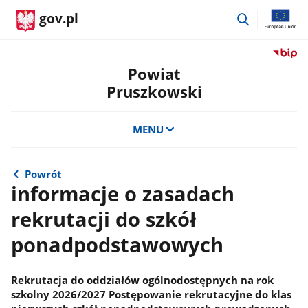
przejdź
gov.pl
do
wyszukiwar
Przejdź
do
Powiat
serwis
Pruszkowski
Biulety
Informa
Publicz
MENU
Powiat
Pruszk
Powrót
informacje o zasadach
rekrutacji do szkół
ponadpodstawowych
Rekrutacja do oddziałów ogólnodostępnych na rok
szkolny 2026/2027 Postępowanie rekrutacyjne do klas