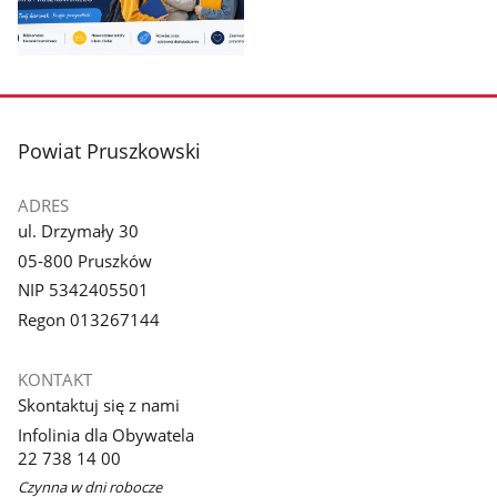
Pokaż
zdjęcie
1
z
stopka
Powiat Pruszkowski
galerii.
ADRES
ul. Drzymały 30
05-800 Pruszków
NIP 5342405501
Regon 013267144
KONTAKT
Skontaktuj się z nami
Infolinia dla Obywatela
22 738 14 00
Czynna w dni robocze