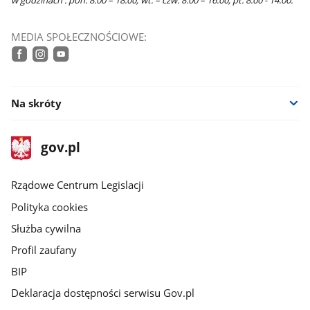
w godzinach : pon. 8:00 – 18:00, wt. – czw. 8:00 – 16:00, pt. 8:00 - 14.00.
MEDIA SPOŁECZNOŚCIOWE:
facebook
instagram
youtube
Na skróty
stopka
Strona
gov.pl
gov.pl
główna
Rządowe Centrum Legislacji
Polityka cookies
Służba cywilna
Profil zaufany
BIP
Deklaracja dostępności serwisu Gov.pl