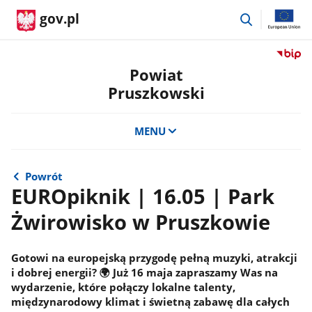
przejdź
gov.pl
do
wyszukiwar
Przejdź
do
Powiat
serwis
Pruszkowski
Biulety
Informa
Publicz
MENU
Powiat
Pruszk
Powrót
EUROpiknik | 16.05 | Park
Żwirowisko w Pruszkowie
Gotowi na europejską przygodę pełną muzyki, atrakcji
i dobrej energii? 🌍 Już 16 maja zapraszamy Was na
wydarzenie, które połączy lokalne talenty,
międzynarodowy klimat i świetną zabawę dla całych