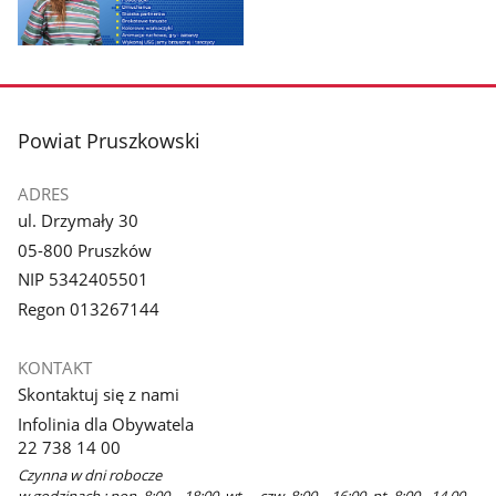
Pokaż
zdjęcie
1
z
stopka
Powiat Pruszkowski
galerii.
ADRES
ul. Drzymały 30
05-800 Pruszków
NIP 5342405501
Regon 013267144
KONTAKT
Skontaktuj się z nami
Infolinia dla Obywatela
22 738 14 00
Czynna w dni robocze