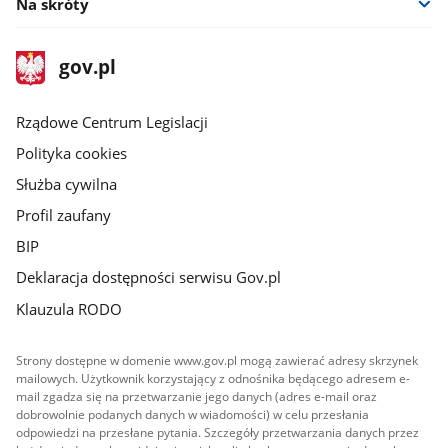
Na skróty
stopka
Strona
gov.pl
gov.pl
główna
Rządowe Centrum Legislacji
Polityka cookies
Służba cywilna
Profil zaufany
BIP
Deklaracja dostępności serwisu Gov.pl
Klauzula RODO
Strony dostępne w domenie www.gov.pl mogą zawierać adresy skrzynek
mailowych. Użytkownik korzystający z odnośnika będącego adresem e-
mail zgadza się na przetwarzanie jego danych (adres e-mail oraz
dobrowolnie podanych danych w wiadomości) w celu przesłania
odpowiedzi na przesłane pytania. Szczegóły przetwarzania danych przez