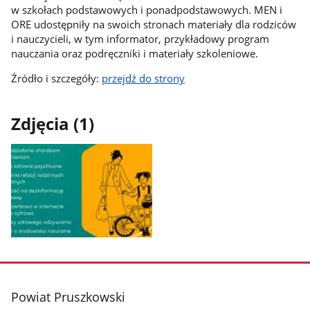
w szkołach podstawowych i ponadpodstawowych. MEN i
ORE udostępniły na swoich stronach materiały dla rodziców
i nauczycieli, w tym informator, przykładowy program
nauczania oraz podręczniki i materiały szkoleniowe.
Źródło i szczegóły:
przejdź do strony
Zdjęcia (1)
Pokaż
zdjęcie
1
z
stopka
Powiat Pruszkowski
galerii.