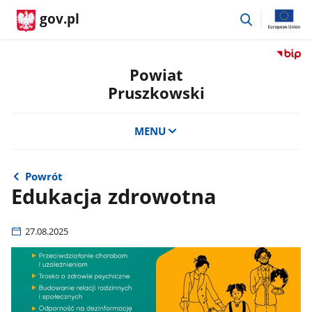
przejdź
gov.pl
do
wyszukiwar
Przejdź
do
Powiat
serwis
Pruszkowski
Biulety
Informa
Publicz
MENU
Powiat
Pruszk
Powrót
Edukacja zdrowotna
27.08.2025