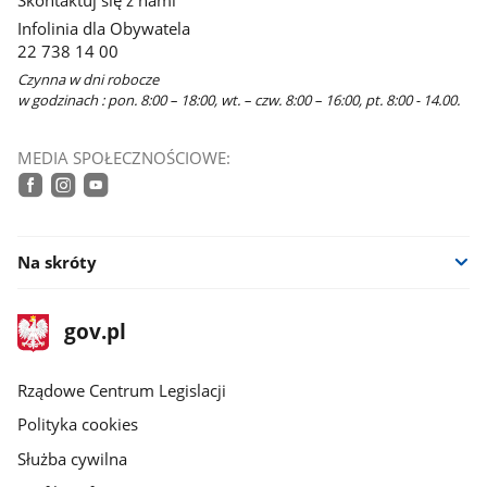
Infolinia dla Obywatela
22 738 14 00
Czynna w dni robocze
w godzinach : pon. 8:00 – 18:00, wt. – czw. 8:00 – 16:00, pt. 8:00 - 14.00.
MEDIA SPOŁECZNOŚCIOWE:
facebook
instagram
youtube
Na skróty
stopka
Strona
gov.pl
gov.pl
główna
Rządowe Centrum Legislacji
Polityka cookies
Służba cywilna