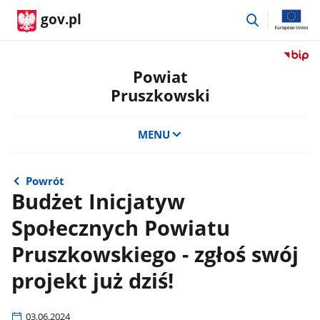
przejdź
gov.pl
do
wyszukiwar
Przejdź
do
Powiat
serwis
Pruszkowski
Biulety
Informa
Publicz
MENU
Powiat
Pruszk
Powrót
Budżet Inicjatyw
Społecznych Powiatu
Pruszkowskiego - zgłoś swój
projekt już dziś!
03.06.2024