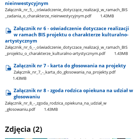
nieinwestycyjnym
Załącznik​_nr​_5​_-​_oświadczenie​_dotyczące​_realizacji​_w​_ramach​_BIS​
_zadania​_o​_charakterze​_nieinwestycyjnym.pdf
1.43MB
Załącznik nr 6 - oświadczenie dotyczace realizacji
w ramach BIS projektu o charakterze kulturalno-
artystycznym
Załącznik​_nr​_6​_-​_oświadczenie​_dotyczace​_realizacji​_w​_ramach​_BIS​
_projektu​_o​_charakterze​_kulturalno-artystycznym.pdf
1.43MB
Załącznik nr 7 - karta do głosowania na projekty
Załącznik​_nr​_7​_-​_karta​_do​_głosowania​_na​_projekty.pdf
1.43MB
Załącznik nr 8 - zgoda rodzica opiekuna na udział w
głosowaniu
Załącznik​_nr​_8​_-​_zgoda​_rodzica​_opiekuna​_na​_udział​_w​
_głosowaniu.pdf
1.43MB
Zdjęcia (2)