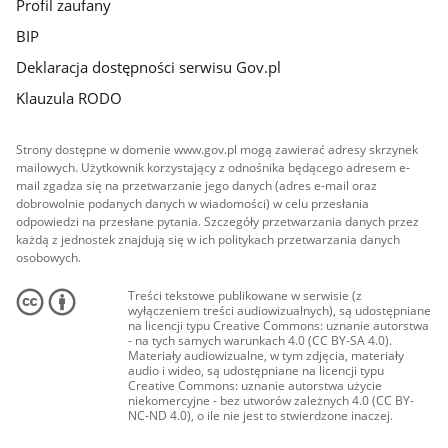
Profil zaufany
BIP
Deklaracja dostępności serwisu Gov.pl
Klauzula RODO
Strony dostępne w domenie www.gov.pl mogą zawierać adresy skrzynek
mailowych. Użytkownik korzystający z odnośnika będącego adresem e-
mail zgadza się na przetwarzanie jego danych (adres e-mail oraz
dobrowolnie podanych danych w wiadomości) w celu przesłania
odpowiedzi na przesłane pytania. Szczegóły przetwarzania danych przez
każdą z jednostek znajdują się w ich politykach przetwarzania danych
osobowych.
Treści tekstowe publikowane w serwisie (z
wyłączeniem treści audiowizualnych), są udostępniane
na licencji typu Creative Commons: uznanie autorstwa
- na tych samych warunkach 4.0 (CC BY-SA 4.0).
Materiały audiowizualne, w tym zdjęcia, materiały
audio i wideo, są udostępniane na licencji typu
Creative Commons: uznanie autorstwa użycie
niekomercyjne - bez utworów zależnych 4.0 (CC BY-
NC-ND 4.0), o ile nie jest to stwierdzone inaczej.