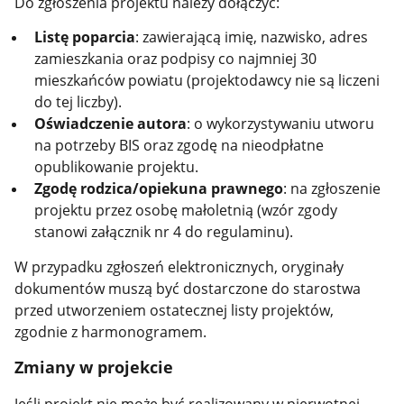
Do zgłoszenia projektu należy dołączyć:
Listę poparcia
: zawierającą imię, nazwisko, adres
zamieszkania oraz podpisy co najmniej 30
mieszkańców powiatu (projektodawcy nie są liczeni
do tej liczby).
Oświadczenie autora
: o wykorzystywaniu utworu
na potrzeby BIS oraz zgodę na nieodpłatne
opublikowanie projektu.
Zgodę rodzica/opiekuna prawnego
: na zgłoszenie
projektu przez osobę małoletnią (wzór zgody
stanowi załącznik nr 4 do regulaminu).
W przypadku zgłoszeń elektronicznych, oryginały
dokumentów muszą być dostarczone do starostwa
przed utworzeniem ostatecznej listy projektów,
zgodnie z harmonogramem.
Zmiany w projekcie
Jeśli projekt nie może być realizowany w pierwotnej