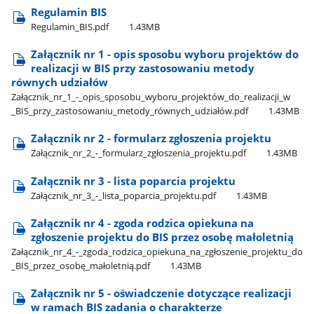
Regulamin BIS
Regulamin​_BIS.pdf
1.43MB
Załącznik nr 1 - opis sposobu wyboru projektów do
realizacji w BIS przy zastosowaniu metody
równych udziałów
Załącznik​_nr​_1​_-​_opis​_sposobu​_wyboru​_projektów​_do​_realizacji​_w​
_BIS​_przy​_zastosowaniu​_metody​_równych​_udziałów.pdf
1.43MB
Załącznik nr 2 - formularz zgłoszenia projektu
Załącznik​_nr​_2​_-​_formularz​_zgłoszenia​_projektu.pdf
1.43MB
Załącznik nr 3 - lista poparcia projektu
Załącznik​_nr​_3​_-​_lista​_poparcia​_projektu.pdf
1.43MB
Załącznik nr 4 - zgoda rodzica opiekuna na
zgłoszenie projektu do BIS przez osobę małoletnią
Załącznik​_nr​_4​_-​_zgoda​_rodzica​_opiekuna​_na​_zgłoszenie​_projektu​_do​
_BIS​_przez​_osobę​_małoletnią.pdf
1.43MB
Załącznik nr 5 - oświadczenie dotyczące realizacji
w ramach BIS zadania o charakterze