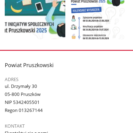
Pokaż
Pokaż
zdjęcie
zdjęcie
1
2
z
z
stopka
Powiat Pruszkowski
galerii.
galerii.
ADRES
ul. Drzymały 30
05-800 Pruszków
NIP 5342405501
Regon 013267144
KONTAKT
Skontaktuj się z nami