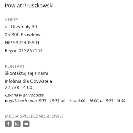
stopka
Powiat Pruszkowski
ADRES
ul. Drzymały 30
05-800 Pruszków
NIP 5342405501
Regon 013267144
KONTAKT
Skontaktuj się z nami
Infolinia dla Obywatela
22 738 14 00
Czynna w dni robocze
w godzinach : pon. 8:00 – 18:00, wt. – czw. 8:00 – 16:00, pt. 8:00 - 14.00.
MEDIA SPOŁECZNOŚCIOWE:
facebook
instagram
youtube