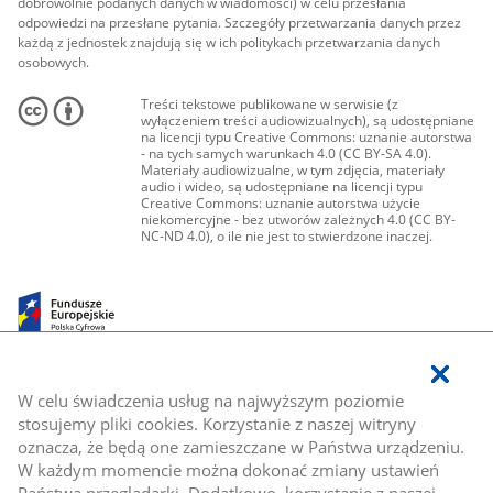
dobrowolnie podanych danych w wiadomości) w celu przesłania
odpowiedzi na przesłane pytania. Szczegóły przetwarzania danych przez
każdą z jednostek znajdują się w ich politykach przetwarzania danych
osobowych.
Treści tekstowe publikowane w serwisie (z
wyłączeniem treści audiowizualnych), są udostępniane
na licencji typu Creative Commons: uznanie autorstwa
- na tych samych warunkach 4.0 (CC BY-SA 4.0).
Materiały audiowizualne, w tym zdjęcia, materiały
audio i wideo, są udostępniane na licencji typu
Creative Commons: uznanie autorstwa użycie
niekomercyjne - bez utworów zależnych 4.0 (CC BY-
NC-ND 4.0), o ile nie jest to stwierdzone inaczej.
W celu świadczenia usług na najwyższym poziomie
stosujemy pliki cookies. Korzystanie z naszej witryny
oznacza, że będą one zamieszczane w Państwa urządzeniu.
W każdym momencie można dokonać zmiany ustawień