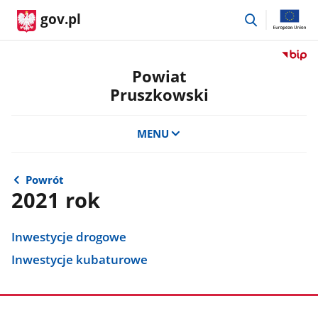
przejdź
gov.pl
do
wyszukiwar
Przejdź
do
Powiat
serwis
Pruszkowski
Biulety
Informa
Publicz
MENU
Powiat
Pruszk
Powrót
2021 rok
Inwestycje drogowe
Inwestycje kubaturowe