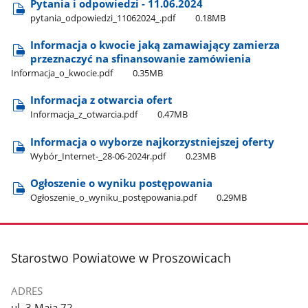
Pytania i odpowiedzi - 11.06.2024
pytania​_odpowiedzi​_11062024​_.pdf
0.18MB
Informacja o kwocie jaką zamawiający zamierza
przeznaczyć na sfinansowanie zamówienia
Informacja​_o​_kwocie.pdf
0.35MB
Informacja z otwarcia ofert
Informacja​_z​_otwarcia.pdf
0.47MB
Informacja o wyborze najkorzystniejszej oferty
Wybór​_Internet-​_28-06-2024r.pdf
0.23MB
Ogłoszenie o wyniku postępowania
Ogłoszenie​_o​_wyniku​_postępowania.pdf
0.29MB
stopka
Starostwo Powiatowe w Proszowicach
ADRES
ul. 3 Maja 72