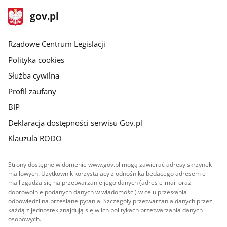
stopka
Strona
gov.pl
gov.pl
główna
Rządowe Centrum Legislacji
Polityka cookies
Służba cywilna
Profil zaufany
BIP
Deklaracja dostępności serwisu Gov.pl
Klauzula RODO
Strony dostępne w domenie www.gov.pl mogą zawierać adresy skrzynek
mailowych. Użytkownik korzystający z odnośnika będącego adresem e-
mail zgadza się na przetwarzanie jego danych (adres e-mail oraz
dobrowolnie podanych danych w wiadomości) w celu przesłania
odpowiedzi na przesłane pytania. Szczegóły przetwarzania danych przez
każdą z jednostek znajdują się w ich politykach przetwarzania danych
osobowych.