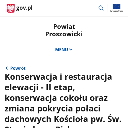
przejdź
gov.pl
do
wyszukiwar
Powiat
Proszowicki
MENU
Powrót
Konserwacja i restauracja
elewacji - II etap,
konserwacja cokołu oraz
zmiana pokrycia połaci
dachowych Kościoła pw. Św.