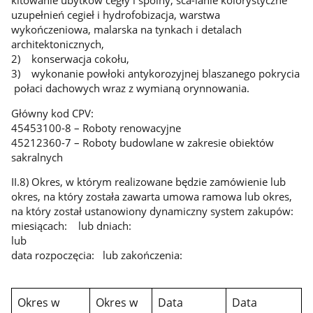
kitowanie ubytków cegły i spoiny, sca-lanie kolorystyczne
uzupełnień cegieł i hydrofobizacja, warstwa
wykończeniowa, malarska na tynkach i detalach
architektonicznych,
2) konserwacja cokołu,
3) wykonanie powłoki antykorozyjnej blaszanego pokrycia
połaci dachowych wraz z wymianą orynnowania.
Główny kod CPV:
45453100-8 – Roboty renowacyjne
45212360-7 – Roboty budowlane w zakresie obiektów
sakralnych
II.8) Okres, w którym realizowane będzie zamówienie lub
okres, na który została zawarta umowa ramowa lub okres,
na który został ustanowiony dynamiczny system zakupów:
miesiącach: lub dniach:
lub
data rozpoczęcia: lub zakończenia:
Okres w
Okres w
Data
Data