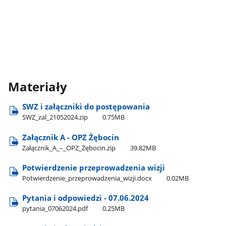
Materiały
SWZ i załączniki do postępowania
SWZ​_zal​_21052024.zip
0.75MB
Załącznik A - OPZ Żębocin
Załącznik​_A​_–​_OPZ​_Żębocin.zip
39.82MB
Potwierdzenie przeprowadzenia wizji
Potwierdzenie​_przeprowadzenia​_wizji.docx
0.02MB
Pytania i odpowiedzi - 07.06.2024
pytania​_07062024.pdf
0.25MB