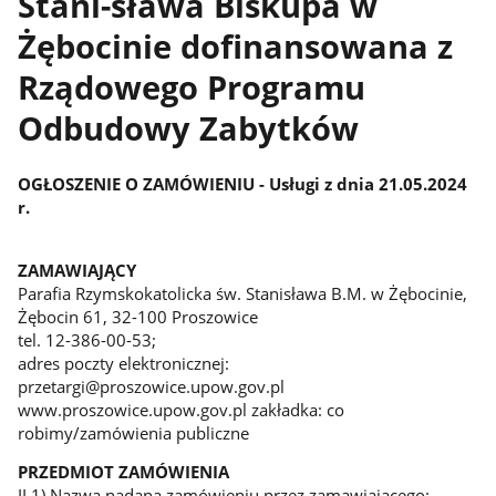
Stani-sława Biskupa w
Żębocinie dofinansowana z
Rządowego Programu
Odbudowy Zabytków
OGŁOSZENIE O ZAMÓWIENIU - Usługi z dnia 21.05.2024
r.
ZAMAWIAJĄCY
Parafia Rzymskokatolicka św. Stanisława B.M. w Żębocinie,
Żębocin 61, 32-100 Proszowice
tel. 12-386-00-53;
adres poczty elektronicznej:
przetargi@proszowice.upow.gov.pl
www.proszowice.upow.gov.pl zakładka: co
robimy/zamówienia publiczne
PRZEDMIOT ZAMÓWIENIA
II.1) Nazwa nadana zamówieniu przez zamawiającego: