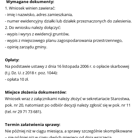
Wymagane dokumenty:
1. Wniosek winien zawierać:
- imię i nazwisko, adres zamieszkania,
- numer ewidencyjny działki lub działek przeznaczonych do zalesienia.
2. Do wniosku należy dołączyć:
- wypis i wyrys z ewidencji gruntów,
- wypis z miejscowego planu zagospodarowania przestrzennego,
- opinię zarządu gminy.
Opłaty:
Na podstawie ustawy z dnia 16 listopada 2006 r. o opłacie skarbowej
(t.j.
Dz. U. z 2018 r. poz. 1044
):
- opłata 10 zł.
Miejsce złożenia dokumentów:
Wniosek wraz z załącznikami należy złożyć w sekretariacie Starostwa,
pok. nr 20, natomiast po odbiór decyzji należy zgłosić się w pok. nr 11
(tel. nr 29 71 73 681).
Termin załatwienia sprawy:
Nie później niż w ciągu miesiąca, a sprawy szczególnie skomplikowane
– nie później niż w ciągu dwóch miesięcy od dnia wszczęcia