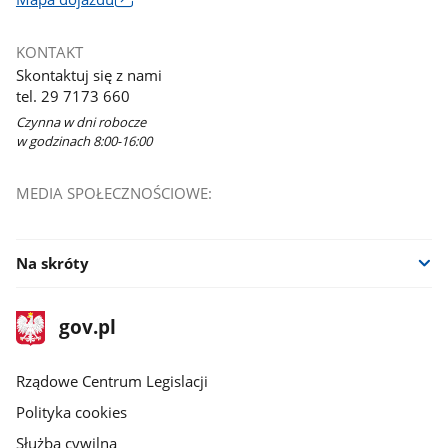
otworzy
się
KONTAKT
w
Skontaktuj się z nami
nowym
tel. 29 7173 660
oknie
Czynna w dni robocze
w godzinach 8:00-16:00
MEDIA SPOŁECZNOŚCIOWE:
Na skróty
stopka
Strona
gov.pl
gov.pl
główna
Rządowe Centrum Legislacji
Polityka cookies
Służba cywilna