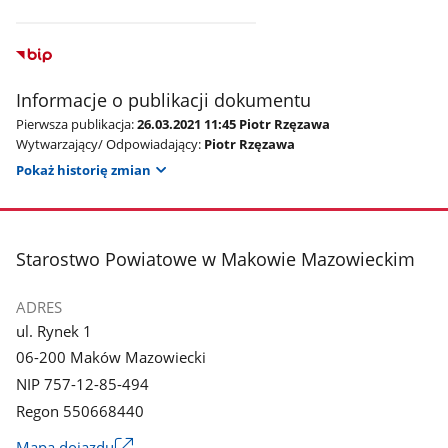
Informacje o publikacji dokumentu
Pierwsza publikacja:
26.03.2021 11:45 Piotr Rzęzawa
Wytwarzający/ Odpowiadający:
Piotr Rzęzawa
Pokaż historię zmian
stopka
Starostwo Powiatowe w Makowie Mazowieckim
ADRES
ul. Rynek 1
06-200 Maków Mazowiecki
NIP 757-12-85-494
Regon 550668440
Link
Mapa dojazdu