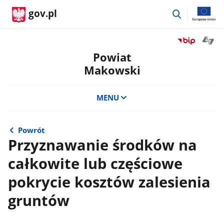
przejdź
gov.pl
do
wyszukiwar
Otwór
Przejdź
okno
do
Powiat
z
serwisu
Makowski
tłuma
Biuletyn
języka
Informacji
migow
Publicznej
MENU
Powiat
Makowski
Powrót
Przyznawanie środków na
całkowite lub częściowe
pokrycie kosztów zalesienia
gruntów